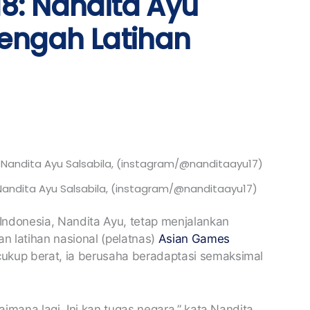
8: Nandita Ayu
Tengah Latihan
 Nandita Ayu Salsabila, (instagram/@nanditaayu17)
 Indonesia, Nandita Ayu, tetap menjalankan
 latihan nasional (pelatnas)
Asian Games
ukup berat, ia berusaha beradaptasi semaksimal
gaimana lagi. Ini kan tugas negara,” kata Nandita