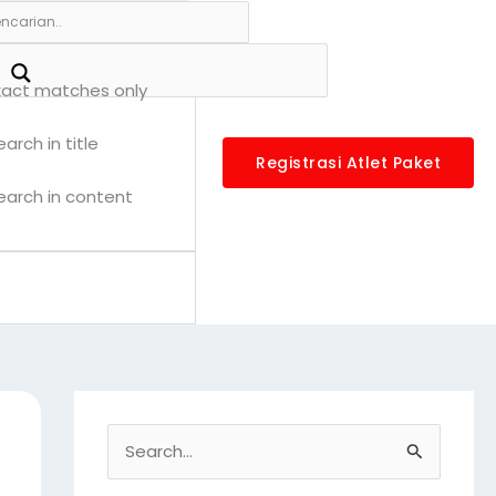
A
r
s
xact matches only
i
earch in title
p
Registrasi Atlet Paket
earch in content
S
e