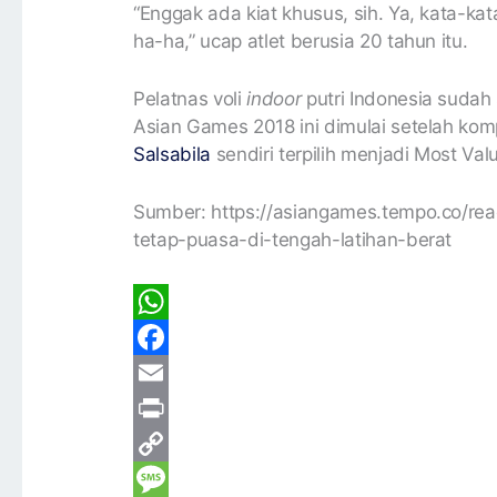
“Enggak ada kiat khusus, sih. Ya, kata-k
ha-ha,” ucap atlet berusia 20 tahun itu.
Pelatnas voli
indoor
putri Indonesia sudah 
Asian Games 2018 ini dimulai setelah komp
Salsabila
sendiri terpilih menjadi Most Val
Sumber: https://asiangames.tempo.co/re
tetap-puasa-di-tengah-latihan-berat
W
h
F
a
a
E
t
c
m
P
s
e
a
r
C