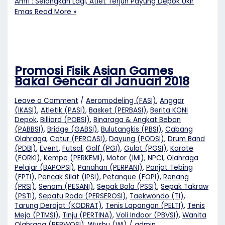
Amri : Selangkah Lagi, Atlet Terjun Payung Depok Ukir
Emas
Read More »
Promosi Fisik Asian Games
Bakal Gencar di Januari 2018
Leave a Comment
/
Aeromodeling (FASI)
,
Anggar
(IKASI)
,
Atletik (PASI)
,
Basket (PERBASI)
,
Berita KONI
Depok
,
Billiard (POBSI)
,
Binaraga & Angkat Beban
(PABBSI)
,
Bridge (GABSI)
,
Bulutangkis (PBSI)
,
Cabang
Olahraga
,
Catur (PERCASI)
,
Dayung (PODSI)
,
Drum Band
(PDBI)
,
Event
,
Futsal
,
Golf (PGI)
,
Gulat (PGSI)
,
Karate
(FORKI)
,
Kempo (PERKEMI)
,
Motor (IMI)
,
NPCI
,
Olahraga
Pelajar (BAPOPSI)
,
Panahan (PERPANI)
,
Panjat Tebing
(FPTI)
,
Pencak Silat (IPSI)
,
Petanque (FOPI)
,
Renang
(PRSI)
,
Senam (PESANI)
,
Sepak Bola (PSSI)
,
Sepak Takraw
(PSTI)
,
Sepatu Roda (PERSEROSI)
,
Taekwondo (TI)
,
Tarung Derajat (KODRAT)
,
Tenis Lapangan (PELTI)
,
Tenis
Meja (PTMSI)
,
Tinju (PERTINA)
,
Voli Indoor (PBVSI)
,
Wanita
Olahraga (PERWOSI)
,
Wushu (WI)
/
admin