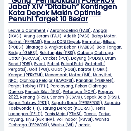
“Gong” Pembukaan PORPROV
Jabar XIV “Ditabuh” Kontingen
Kota Depok Makin Optimis
Penuhi Target 10 Besar
Leave a Comment
/
Aeromodeling (FASI)
,
Anggar
(IKASI)
,
Arung Jeram (FAJI)
,
Atletik (PASI)
,
Balap Motor
,
Basket (PERBASI)
,
Berita KONI Depok
,
Bermotor
,
Billiard
(POBSI)
,
Binaraga & Angkat Beban (PABBSI)
,
Bola Tangan
,
Bridge (GABSI)
,
Bulutangkis (PBSI)
,
Cabang Olahraga
,
Catur (PERCASI)
,
Cricket (PCI)
,
Dayung (PODSI)
,
Drum
Band (PDBI)
,
Event
,
Futsal
,
Futsal Putri
,
Gateball (
Pergatsi)
,
Golf (PGI)
,
Gulat (PGSI)
,
Karate (FORKI)
,
Kempo (PERKEMI)
,
Menembak
,
Motor (IMI)
,
Muaythai
,
NPCI
,
Olahraga Pelajar (BAPOPSI)
,
Panahan (PERPANI)
,
Panjat Tebing (FPTI)
,
Paralayang
,
Pekan Olahraga
Daerah
,
Pencak Silat (IPSI)
,
Petanque (FOPI)
,
Porprov
2022
,
Renang (PRSI)
,
Senam (PESANI)
,
Sepak Bola (PSSI)
,
Sepak Takraw (PSTI)
,
Sepatu Roda (PERSEROSI)
,
Sepeda
,
Taekwondo (TI)
,
Tarung Derajat (KODRAT)
,
Tenis
Lapangan (PELTI)
,
Tenis Meja (PTMSI)
,
Tennis
,
Terjun
Payung
,
Tinju (PERTINA)
,
Voli Indoor (PBVSI)
,
Wanita
Olahraga (PERWOSI)
,
Wushu (WI)
/
admin