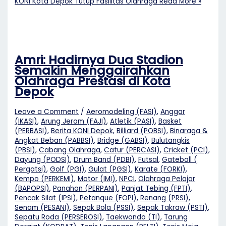
KONI Kota Depok Tutup Fasilitas Olahraga
Read More »
Amri: Hadirnya Dua Stadion
Semakin Menggairahkan
Olahraga Prestasi di Kota
Depok
Leave a Comment
/
Aeromodeling (FASI)
,
Anggar
(IKASI)
,
Arung Jeram (FAJI)
,
Atletik (PASI)
,
Basket
(PERBASI)
,
Berita KONI Depok
,
Billiard (POBSI)
,
Binaraga &
Angkat Beban (PABBSI)
,
Bridge (GABSI)
,
Bulutangkis
(PBSI)
,
Cabang Olahraga
,
Catur (PERCASI)
,
Cricket (PCI)
,
Dayung (PODSI)
,
Drum Band (PDBI)
,
Futsal
,
Gateball (
Pergatsi)
,
Golf (PGI)
,
Gulat (PGSI)
,
Karate (FORKI)
,
Kempo (PERKEMI)
,
Motor (IMI)
,
NPCI
,
Olahraga Pelajar
(BAPOPSI)
,
Panahan (PERPANI)
,
Panjat Tebing (FPTI)
,
Pencak Silat (IPSI)
,
Petanque (FOPI)
,
Renang (PRSI)
,
Senam (PESANI)
,
Sepak Bola (PSSI)
,
Sepak Takraw (PSTI)
,
Sepatu Roda (PERSEROSI)
,
Taekwondo (TI)
,
Tarung