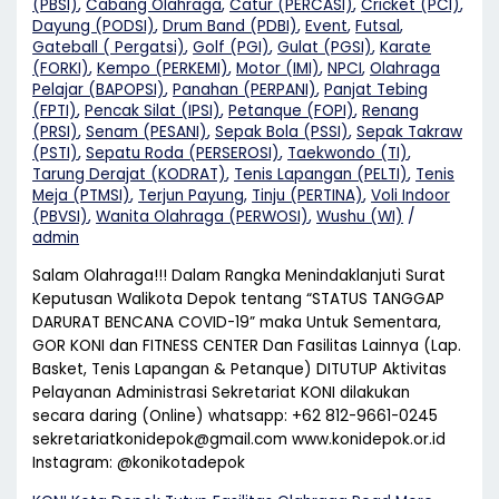
(PBSI)
,
Cabang Olahraga
,
Catur (PERCASI)
,
Cricket (PCI)
,
Dayung (PODSI)
,
Drum Band (PDBI)
,
Event
,
Futsal
,
Gateball ( Pergatsi)
,
Golf (PGI)
,
Gulat (PGSI)
,
Karate
(FORKI)
,
Kempo (PERKEMI)
,
Motor (IMI)
,
NPCI
,
Olahraga
Pelajar (BAPOPSI)
,
Panahan (PERPANI)
,
Panjat Tebing
(FPTI)
,
Pencak Silat (IPSI)
,
Petanque (FOPI)
,
Renang
(PRSI)
,
Senam (PESANI)
,
Sepak Bola (PSSI)
,
Sepak Takraw
(PSTI)
,
Sepatu Roda (PERSEROSI)
,
Taekwondo (TI)
,
Tarung Derajat (KODRAT)
,
Tenis Lapangan (PELTI)
,
Tenis
Meja (PTMSI)
,
Terjun Payung
,
Tinju (PERTINA)
,
Voli Indoor
(PBVSI)
,
Wanita Olahraga (PERWOSI)
,
Wushu (WI)
/
admin
Salam Olahraga!!! Dalam Rangka Menindaklanjuti Surat
Keputusan Walikota Depok tentang “STATUS TANGGAP
DARURAT BENCANA COVID-19” maka Untuk Sementara,
GOR KONI dan FITNESS CENTER Dan Fasilitas Lainnya (Lap.
Basket, Tenis Lapangan & Petanque) DITUTUP Aktivitas
Pelayanan Administrasi Sekretariat KONI dilakukan
secara daring (Online) whatsapp: +62 812-9661-0245
sekretariatkonidepok@gmail.com www.konidepok.or.id
Instagram: @konikotadepok