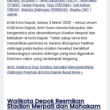
Derajat (KODRAT)
,
Tenis Lapangan (PELTI)
,
Tenis Meja
(PTMSI)
,
Terjun Payung
,
Tinju (PERTINA)
,
Voli Indoor
(PBVSI)
,
Wanita Olahraga (PERWOSI)
,
Wushu (WI)
/
admin
KONI Kota Depok, Selasa 3 Maret 2020 – Ketua Umum
KONI Kota Depok, Amri Yusra merasa bersyukur dan
bergembira atas diresmikannya Stadion Merpati dan
Mahakam di Kota Depok. “Telah cukup lama kita
menantikan peristiwa ini, karena ditutupnya fasilitas
olahraga pada kedua stadion tersebut berakibat
berkurangnya sarana olahraga yang bisa digunakan.
Diantara cabor yang terdampak langsung
Amri: Hadirnya Dua Stadion Semakin Menggairahkan
Olahraga Prestasi di Kota Depok
Read More »
Walikota Depok Resmikan
Stadion Merpati dan Mahakam