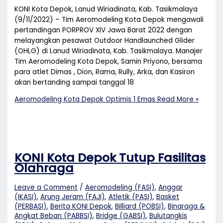
KONI Kota Depok, Lanud Wiriadinata, Kab. Tasikmalaya
(9/11/2022) – Tim Aeromodeling Kota Depok mengawali
pertandingan PORPROV XIV Jawa Barat 2022 dengan
melayangkan pesawat Outdoor Handlaunched Glider
(OHLG) di Lanud Wiriadinata, Kab. Tasikmalaya. Manajer
Tim Aeromodeling Kota Depok, Samin Priyono, bersama
para atlet Dimas , Dion, Rama, Rully, Arka, dan Kasiron
akan bertanding sampai tanggal 18
Aeromodeling Kota Depok Optimis 1 Emas
Read More »
KONI Kota Depok Tutup Fasilitas
Olahraga
Leave a Comment
/
Aeromodeling (FASI)
,
Anggar
(IKASI)
,
Arung Jeram (FAJI)
,
Atletik (PASI)
,
Basket
(PERBASI)
,
Berita KONI Depok
,
Billiard (POBSI)
,
Binaraga &
Angkat Beban (PABBSI)
,
Bridge (GABSI)
,
Bulutangkis