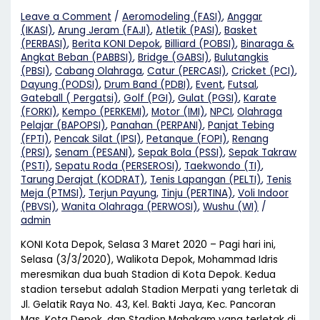
Leave a Comment
/
Aeromodeling (FASI)
,
Anggar
(IKASI)
,
Arung Jeram (FAJI)
,
Atletik (PASI)
,
Basket
(PERBASI)
,
Berita KONI Depok
,
Billiard (POBSI)
,
Binaraga &
Angkat Beban (PABBSI)
,
Bridge (GABSI)
,
Bulutangkis
(PBSI)
,
Cabang Olahraga
,
Catur (PERCASI)
,
Cricket (PCI)
,
Dayung (PODSI)
,
Drum Band (PDBI)
,
Event
,
Futsal
,
Gateball ( Pergatsi)
,
Golf (PGI)
,
Gulat (PGSI)
,
Karate
(FORKI)
,
Kempo (PERKEMI)
,
Motor (IMI)
,
NPCI
,
Olahraga
Pelajar (BAPOPSI)
,
Panahan (PERPANI)
,
Panjat Tebing
(FPTI)
,
Pencak Silat (IPSI)
,
Petanque (FOPI)
,
Renang
(PRSI)
,
Senam (PESANI)
,
Sepak Bola (PSSI)
,
Sepak Takraw
(PSTI)
,
Sepatu Roda (PERSEROSI)
,
Taekwondo (TI)
,
Tarung Derajat (KODRAT)
,
Tenis Lapangan (PELTI)
,
Tenis
Meja (PTMSI)
,
Terjun Payung
,
Tinju (PERTINA)
,
Voli Indoor
(PBVSI)
,
Wanita Olahraga (PERWOSI)
,
Wushu (WI)
/
admin
KONI Kota Depok, Selasa 3 Maret 2020 – Pagi hari ini,
Selasa (3/3/2020), Walikota Depok, Mohammad Idris
meresmikan dua buah Stadion di Kota Depok. Kedua
stadion tersebut adalah Stadion Merpati yang terletak di
Jl. Gelatik Raya No. 43, Kel. Bakti Jaya, Kec. Pancoran
Mas, Kota Depok, dan Stadion Mahakam yang terletak di