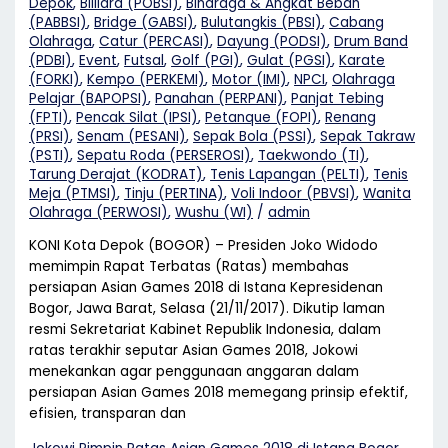
Depok
,
Billiard (POBSI)
,
Binaraga & Angkat Beban
(PABBSI)
,
Bridge (GABSI)
,
Bulutangkis (PBSI)
,
Cabang
Olahraga
,
Catur (PERCASI)
,
Dayung (PODSI)
,
Drum Band
(PDBI)
,
Event
,
Futsal
,
Golf (PGI)
,
Gulat (PGSI)
,
Karate
(FORKI)
,
Kempo (PERKEMI)
,
Motor (IMI)
,
NPCI
,
Olahraga
Pelajar (BAPOPSI)
,
Panahan (PERPANI)
,
Panjat Tebing
(FPTI)
,
Pencak Silat (IPSI)
,
Petanque (FOPI)
,
Renang
(PRSI)
,
Senam (PESANI)
,
Sepak Bola (PSSI)
,
Sepak Takraw
(PSTI)
,
Sepatu Roda (PERSEROSI)
,
Taekwondo (TI)
,
Tarung Derajat (KODRAT)
,
Tenis Lapangan (PELTI)
,
Tenis
Meja (PTMSI)
,
Tinju (PERTINA)
,
Voli Indoor (PBVSI)
,
Wanita
Olahraga (PERWOSI)
,
Wushu (WI)
/
admin
KONI Kota Depok (BOGOR) – Presiden Joko Widodo
memimpin Rapat Terbatas (Ratas) membahas
persiapan Asian Games 2018 di Istana Kepresidenan
Bogor, Jawa Barat, Selasa (21/11/2017). Dikutip laman
resmi Sekretariat Kabinet Republik Indonesia, dalam
ratas terakhir seputar Asian Games 2018, Jokowi
menekankan agar penggunaan anggaran dalam
persiapan Asian Games 2018 memegang prinsip efektif,
efisien, transparan dan