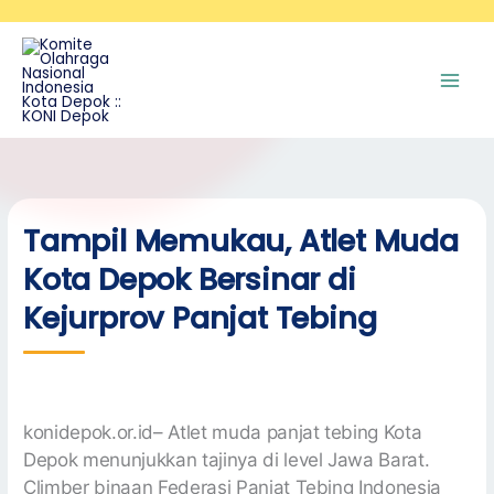
Skip
A
to
r
content
s
i
p
Tampil Memukau, Atlet Muda
Kota Depok Bersinar di
Kejurprov Panjat Tebing
konidepok.or.id– Atlet muda panjat tebing Kota
Depok menunjukkan tajinya di level Jawa Barat.
Climber binaan Federasi Panjat Tebing Indonesia