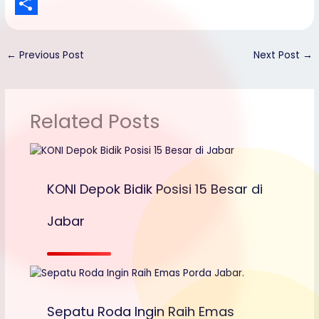
i
a
s
i
Y
n
g
e
n
a
S
k
e
n
e
h
h
←
Previous Post
Next Post
→
g
o
a
e
o
r
Related Posts
r
M
e
a
i
l
KONI Depok Bidik Posisi 15 Besar di
Jabar
Sepatu Roda Ingin Raih Emas