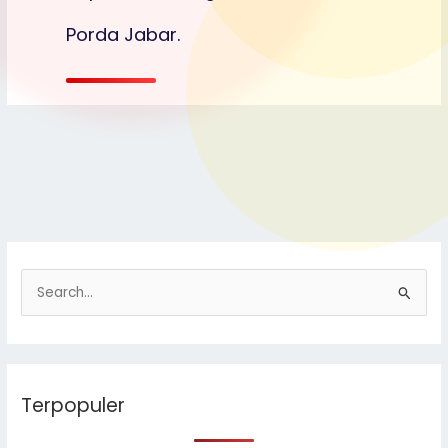
Porda Jabar.
S
e
a
r
Terpopuler
c
h