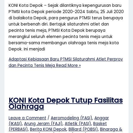
KONI Kota Depok – Sejak dilantiknya kepengurusan baru
PTMSI kota Depok periode 2020-2024 Sabtu, 25 Juli 2020
di balaikota Depok, para pengurus PTMSI terus berupaya
untuk berbenah diri. Bertajuk silaturahmi atlet dan
pecinta tenis meja, PTMSI Kota Depok berupaya
merangkul seluruh elemen pecinta tenis meja untuk
bersama-sama membangun olahraga tenis meja kota
Depok. Ini menjadi
Adaptasi Kebiasaan Baru PTMSI Silaturahmi Atlet Perprov
dan Pecinta Tenis Meja
Read More »
KONI Kota Depok Tutup Fasilitas
Olahraga
Leave a Comment
/
Aeromodeling (FASI)
,
Anggar
(IKASI)
,
Arung Jeram (FAJI)
,
Atletik (PASI)
,
Basket
(PERBASI)
,
Berita KONI Depok
,
Billiard (POBSI)
,
Binaraga &