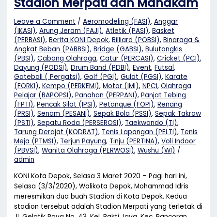
Stadion Merpati dan Mahakam
Leave a Comment
/
Aeromodeling (FASI)
,
Anggar
(IKASI)
,
Arung Jeram (FAJI)
,
Atletik (PASI)
,
Basket
(PERBASI)
,
Berita KONI Depok
,
Billiard (POBSI)
,
Binaraga &
Angkat Beban (PABBSI)
,
Bridge (GABSI)
,
Bulutangkis
(PBSI)
,
Cabang Olahraga
,
Catur (PERCASI)
,
Cricket (PCI)
,
Dayung (PODSI)
,
Drum Band (PDBI)
,
Event
,
Futsal
,
Gateball ( Pergatsi)
,
Golf (PGI)
,
Gulat (PGSI)
,
Karate
(FORKI)
,
Kempo (PERKEMI)
,
Motor (IMI)
,
NPCI
,
Olahraga
Pelajar (BAPOPSI)
,
Panahan (PERPANI)
,
Panjat Tebing
(FPTI)
,
Pencak Silat (IPSI)
,
Petanque (FOPI)
,
Renang
(PRSI)
,
Senam (PESANI)
,
Sepak Bola (PSSI)
,
Sepak Takraw
(PSTI)
,
Sepatu Roda (PERSEROSI)
,
Taekwondo (TI)
,
Tarung Derajat (KODRAT)
,
Tenis Lapangan (PELTI)
,
Tenis
Meja (PTMSI)
,
Terjun Payung
,
Tinju (PERTINA)
,
Voli Indoor
(PBVSI)
,
Wanita Olahraga (PERWOSI)
,
Wushu (WI)
/
admin
KONI Kota Depok, Selasa 3 Maret 2020 – Pagi hari ini,
Selasa (3/3/2020), Walikota Depok, Mohammad Idris
meresmikan dua buah Stadion di Kota Depok. Kedua
stadion tersebut adalah Stadion Merpati yang terletak di
Jl. Gelatik Raya No. 43, Kel. Bakti Jaya, Kec. Pancoran