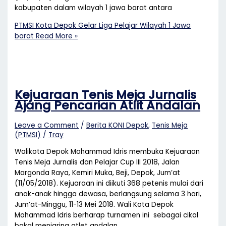
kabupaten dalam wilayah 1 jawa barat antara
PTMSI Kota Depok Gelar Liga Pelajar Wilayah 1 Jawa
barat
Read More »
Kejuaraan Tenis Meja Jurnalis
Ajang Pencarian Atlit Andalan
Leave a Comment
/
Berita KONI Depok
,
Tenis Meja
(PTMSI)
/
Tray
Walikota Depok Mohammad Idris membuka Kejuaraan
Tenis Meja Jurnalis dan Pelajar Cup III 2018, Jalan
Margonda Raya, Kemiri Muka, Beji, Depok, Jum’at
(11/05/2018). Kejuaraan ini diikuti 368 petenis mulai dari
anak-anak hingga dewasa, berlangsung selama 3 hari,
Jum’at-Minggu, 11-13 Mei 2018. Wali Kota Depok
Mohammad Idris berharap turnamen ini sebagai cikal
bakal menjaring atlet andalan