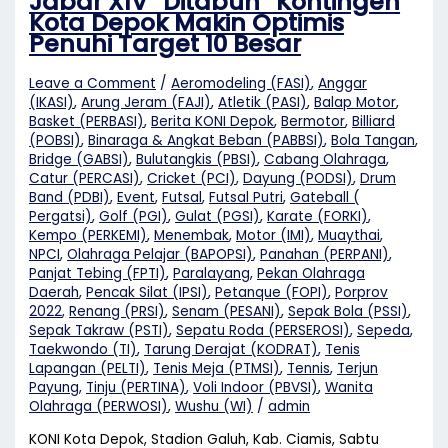
Jabar XIV “Ditabuh” Kontingen
Kota Depok Makin Optimis
Penuhi Target 10 Besar
Leave a Comment
/
Aeromodeling (FASI)
,
Anggar
(IKASI)
,
Arung Jeram (FAJI)
,
Atletik (PASI)
,
Balap Motor
,
Basket (PERBASI)
,
Berita KONI Depok
,
Bermotor
,
Billiard
(POBSI)
,
Binaraga & Angkat Beban (PABBSI)
,
Bola Tangan
,
Bridge (GABSI)
,
Bulutangkis (PBSI)
,
Cabang Olahraga
,
Catur (PERCASI)
,
Cricket (PCI)
,
Dayung (PODSI)
,
Drum
Band (PDBI)
,
Event
,
Futsal
,
Futsal Putri
,
Gateball (
Pergatsi)
,
Golf (PGI)
,
Gulat (PGSI)
,
Karate (FORKI)
,
Kempo (PERKEMI)
,
Menembak
,
Motor (IMI)
,
Muaythai
,
NPCI
,
Olahraga Pelajar (BAPOPSI)
,
Panahan (PERPANI)
,
Panjat Tebing (FPTI)
,
Paralayang
,
Pekan Olahraga
Daerah
,
Pencak Silat (IPSI)
,
Petanque (FOPI)
,
Porprov
2022
,
Renang (PRSI)
,
Senam (PESANI)
,
Sepak Bola (PSSI)
,
Sepak Takraw (PSTI)
,
Sepatu Roda (PERSEROSI)
,
Sepeda
,
Taekwondo (TI)
,
Tarung Derajat (KODRAT)
,
Tenis
Lapangan (PELTI)
,
Tenis Meja (PTMSI)
,
Tennis
,
Terjun
Payung
,
Tinju (PERTINA)
,
Voli Indoor (PBVSI)
,
Wanita
Olahraga (PERWOSI)
,
Wushu (WI)
/
admin
KONI Kota Depok, Stadion Galuh, Kab. Ciamis, Sabtu