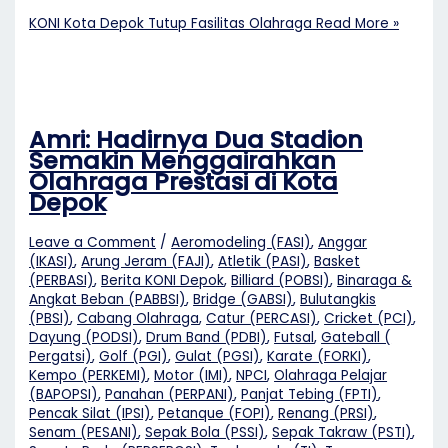
KONI Kota Depok Tutup Fasilitas Olahraga
Read More »
Amri: Hadirnya Dua Stadion
Semakin Menggairahkan
Olahraga Prestasi di Kota
Depok
Leave a Comment
/
Aeromodeling (FASI)
,
Anggar
(IKASI)
,
Arung Jeram (FAJI)
,
Atletik (PASI)
,
Basket
(PERBASI)
,
Berita KONI Depok
,
Billiard (POBSI)
,
Binaraga &
Angkat Beban (PABBSI)
,
Bridge (GABSI)
,
Bulutangkis
(PBSI)
,
Cabang Olahraga
,
Catur (PERCASI)
,
Cricket (PCI)
,
Dayung (PODSI)
,
Drum Band (PDBI)
,
Futsal
,
Gateball (
Pergatsi)
,
Golf (PGI)
,
Gulat (PGSI)
,
Karate (FORKI)
,
Kempo (PERKEMI)
,
Motor (IMI)
,
NPCI
,
Olahraga Pelajar
(BAPOPSI)
,
Panahan (PERPANI)
,
Panjat Tebing (FPTI)
,
Pencak Silat (IPSI)
,
Petanque (FOPI)
,
Renang (PRSI)
,
Senam (PESANI)
,
Sepak Bola (PSSI)
,
Sepak Takraw (PSTI)
,