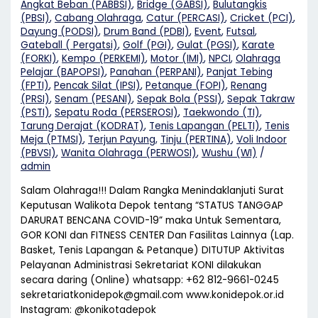
Angkat Beban (PABBSI)
,
Bridge (GABSI)
,
Bulutangkis
(PBSI)
,
Cabang Olahraga
,
Catur (PERCASI)
,
Cricket (PCI)
,
Dayung (PODSI)
,
Drum Band (PDBI)
,
Event
,
Futsal
,
Gateball ( Pergatsi)
,
Golf (PGI)
,
Gulat (PGSI)
,
Karate
(FORKI)
,
Kempo (PERKEMI)
,
Motor (IMI)
,
NPCI
,
Olahraga
Pelajar (BAPOPSI)
,
Panahan (PERPANI)
,
Panjat Tebing
(FPTI)
,
Pencak Silat (IPSI)
,
Petanque (FOPI)
,
Renang
(PRSI)
,
Senam (PESANI)
,
Sepak Bola (PSSI)
,
Sepak Takraw
(PSTI)
,
Sepatu Roda (PERSEROSI)
,
Taekwondo (TI)
,
Tarung Derajat (KODRAT)
,
Tenis Lapangan (PELTI)
,
Tenis
Meja (PTMSI)
,
Terjun Payung
,
Tinju (PERTINA)
,
Voli Indoor
(PBVSI)
,
Wanita Olahraga (PERWOSI)
,
Wushu (WI)
/
admin
Salam Olahraga!!! Dalam Rangka Menindaklanjuti Surat
Keputusan Walikota Depok tentang “STATUS TANGGAP
DARURAT BENCANA COVID-19” maka Untuk Sementara,
GOR KONI dan FITNESS CENTER Dan Fasilitas Lainnya (Lap.
Basket, Tenis Lapangan & Petanque) DITUTUP Aktivitas
Pelayanan Administrasi Sekretariat KONI dilakukan
secara daring (Online) whatsapp: +62 812-9661-0245
sekretariatkonidepok@gmail.com www.konidepok.or.id
Instagram: @konikotadepok