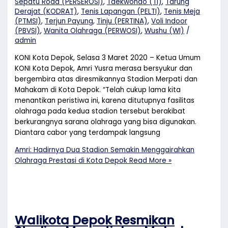
Sepatu Roda (PERSEROSI)
,
Taekwondo (TI)
,
Tarung
Derajat (KODRAT)
,
Tenis Lapangan (PELTI)
,
Tenis Meja
(PTMSI)
,
Terjun Payung
,
Tinju (PERTINA)
,
Voli Indoor
(PBVSI)
,
Wanita Olahraga (PERWOSI)
,
Wushu (WI)
/
admin
KONI Kota Depok, Selasa 3 Maret 2020 – Ketua Umum
KONI Kota Depok, Amri Yusra merasa bersyukur dan
bergembira atas diresmikannya Stadion Merpati dan
Mahakam di Kota Depok. “Telah cukup lama kita
menantikan peristiwa ini, karena ditutupnya fasilitas
olahraga pada kedua stadion tersebut berakibat
berkurangnya sarana olahraga yang bisa digunakan.
Diantara cabor yang terdampak langsung
Amri: Hadirnya Dua Stadion Semakin Menggairahkan
Olahraga Prestasi di Kota Depok
Read More »
Walikota Depok Resmikan