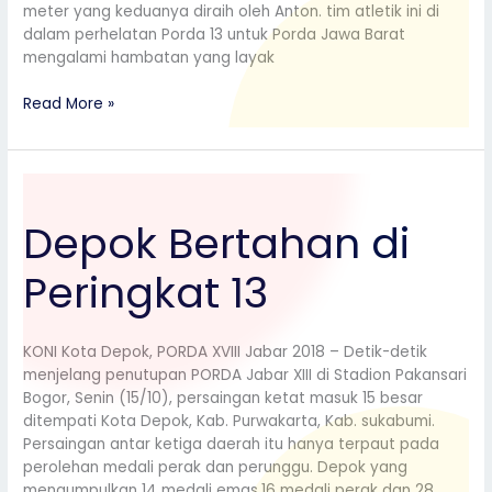
meter yang keduanya diraih oleh Anton. tim atletik ini di
dalam perhelatan Porda 13 untuk Porda Jawa Barat
mengalami hambatan yang layak
Read More »
Depok
Bertahan
Depok Bertahan di
di
Peringkat
Peringkat 13
13
KONI Kota Depok, PORDA XVIII Jabar 2018 – Detik-detik
menjelang penutupan PORDA Jabar XIII di Stadion Pakansari
Bogor, Senin (15/10), persaingan ketat masuk 15 besar
ditempati Kota Depok, Kab. Purwakarta, Kab. sukabumi.
Persaingan antar ketiga daerah itu hanya terpaut pada
perolehan medali perak dan perunggu. Depok yang
mengumpulkan 14 medali emas,16 medali perak dan 28