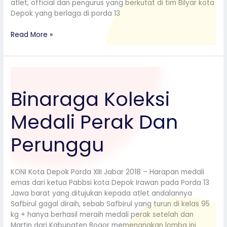
atlet, official dan pengurus yang berkutat di tim Bilyar kota
Depok yang berlaga di porda 13
Read More »
Binaraga
Koleksi
Binaraga Koleksi
Medali
Perak
Medali Perak Dan
Dan
Perunggu
Perunggu
KONI Kota Depok Porda XIII Jabar 2018 – Harapan medali
emas dari ketua Pabbsi kota Depok Irawan pada Porda 13
Jawa barat yang ditujukan kepada atlet andalannya
Safbirul gagal diraih, sebab Safbirul yang turun di kelas 95
kg + hanya berhasil meraih medali perak setelah dan
Martin dari Kabupaten Bogor memenangkan lomba ini