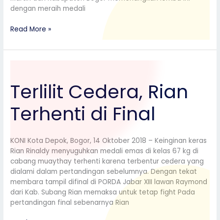
dengan meraih medali
Read More »
Terlilit
Cedera,
Terlilit Cedera, Rian
Rian
Terhenti
Terhenti di Final
di
Final
KONI Kota Depok, Bogor, 14 Oktober 2018 – Keinginan keras
Rian Rinaldy menyuguhkan medali emas di kelas 67 kg di
cabang muaythay terhenti karena terbentur cedera yang
dialami dalam pertandingan sebelumnya. Dengan tekat
membara tampil difinal di PORDA Jabar XIII lawan Raymond
dari Kab. Subang Rian memaksa untuk tetap fight Pada
pertandingan final sebenarnya Rian