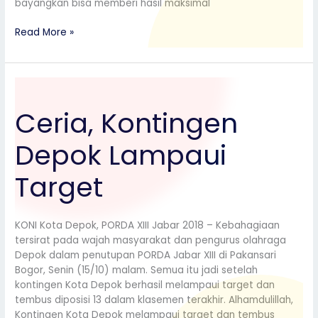
bayangkan bisa memberi hasil maksimal
Read More »
Ceria,
Kontingen
Ceria, Kontingen
Depok
Lampaui
Depok Lampaui
Target
Target
KONI Kota Depok, PORDA XIII Jabar 2018 – Kebahagiaan
tersirat pada wajah masyarakat dan pengurus olahraga
Depok dalam penutupan PORDA Jabar XIII di Pakansari
Bogor, Senin (15/10) malam. Semua itu jadi setelah
kontingen Kota Depok berhasil melampaui target dan
tembus diposisi 13 dalam klasemen terakhir. Alhamdulillah,
Kontingen Kota Depok melampaui target dan tembus