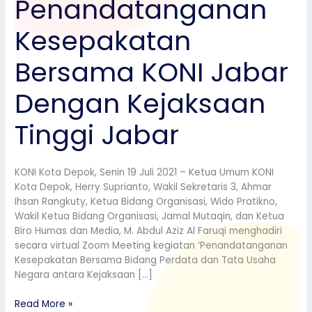
Penandatanganan
KONI
Jabar
Kesepakatan
Dengan
Kejaksaan
Bersama KONI Jabar
Tinggi
Jabar
Dengan Kejaksaan
Tinggi Jabar
KONI Kota Depok, Senin 19 Juli 2021 – Ketua Umum KONI
Kota Depok, Herry Suprianto, Wakil Sekretaris 3, Ahmar
Ihsan Rangkuty, Ketua Bidang Organisasi, Wido Pratikno,
Wakil Ketua Bidang Organisasi, Jamal Mutaqin, dan Ketua
Biro Humas dan Media, M. Abdul Aziz Al Faruqi menghadiri
secara virtual Zoom Meeting kegiatan ‘Penandatanganan
Kesepakatan Bersama Bidang Perdata dan Tata Usaha
Negara antara Kejaksaan […]
Read More »