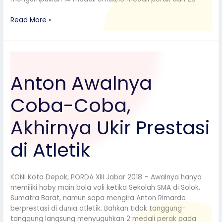
Read More »
Anton
Awalnya
Anton Awalnya
Coba-
Coba,
Coba-Coba,
Akhirnya
Ukir
Prestasi
Akhirnya Ukir Prestasi
di
Atletik
di Atletik
KONI Kota Depok, PORDA XIII Jabar 2018 – Awalnya hanya
memiliki hoby main bola voli ketika Sekolah SMA di Solok,
Sumatra Barat, namun sapa mengira Anton Rimardo
berprestasi di dunia atletik. Bahkan tidak tanggung-
tanggung langsung menyuguhkan 2 medali perak pada