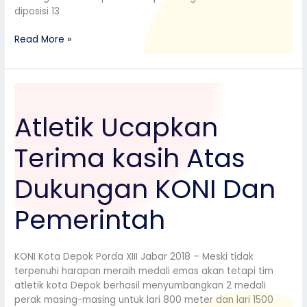
diposisi 13
Read More »
Atletik
Ucapkan
Atletik Ucapkan
Terima
kasih
Terima kasih Atas
Atas
Dukungan
KONI
Dukungan KONI Dan
Dan
Pemerintah
Pemerintah
KONI Kota Depok Porda XIII Jabar 2018 – Meski tidak
terpenuhi harapan meraih medali emas akan tetapi tim
atletik kota Depok berhasil menyumbangkan 2 medali
perak masing-masing untuk lari 800 meter dan lari 1500