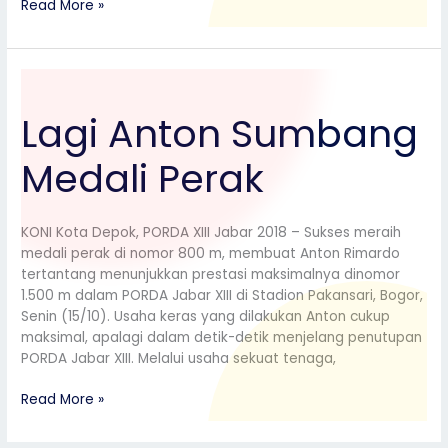
Read More »
Lagi
Anton
Lagi Anton Sumbang
Sumbang
Medali
Medali Perak
Perak
KONI Kota Depok, PORDA XIII Jabar 2018 – Sukses meraih
medali perak di nomor 800 m, membuat Anton Rimardo
tertantang menunjukkan prestasi maksimalnya dinomor
1.500 m dalam PORDA Jabar XIII di Stadion Pakansari, Bogor,
Senin (15/10). Usaha keras yang dilakukan Anton cukup
maksimal, apalagi dalam detik-detik menjelang penutupan
PORDA Jabar XIII. Melalui usaha sekuat tenaga,
Read More »