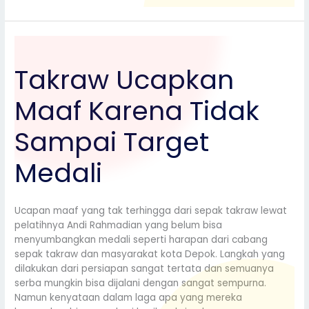
Takraw
Ucapkan
Takraw Ucapkan
Maaf
Karena
Maaf Karena Tidak
Tidak
Sampai
Target
Sampai Target
Medali
Medali
Ucapan maaf yang tak terhingga dari sepak takraw lewat
pelatihnya Andi Rahmadian yang belum bisa
menyumbangkan medali seperti harapan dari cabang
sepak takraw dan masyarakat kota Depok. Langkah yang
dilakukan dari persiapan sangat tertata dan semuanya
serba mungkin bisa dijalani dengan sangat sempurna.
Namun kenyataan dalam laga apa yang mereka