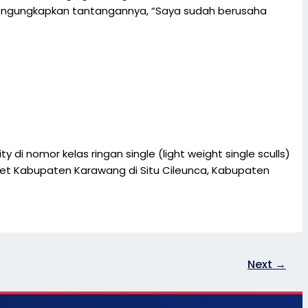
k mengungkapkan tantangannya, “Saya sudah berusaha
 di nomor kelas ringan single (light weight single sculls)
let Kabupaten Karawang di Situ Cileunca, Kabupaten
Next
→