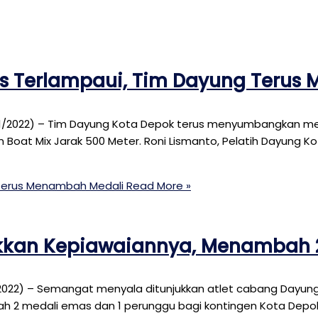
s Terlampaui, Tim Dayung Terus
1/11/2022) – Tim Dayung Kota Depok terus menyumbangkan m
on Boat Mix Jarak 500 Meter. Roni Lismanto, Pelatih Dayung 
 Terus Menambah Medali
Read More »
kan Kepiawaiannya, Menambah 2
2022) – Semangat menyala ditunjukkan atlet cabang Dayung di
mbah 2 medali emas dan 1 perunggu bagi kontingen Kota D