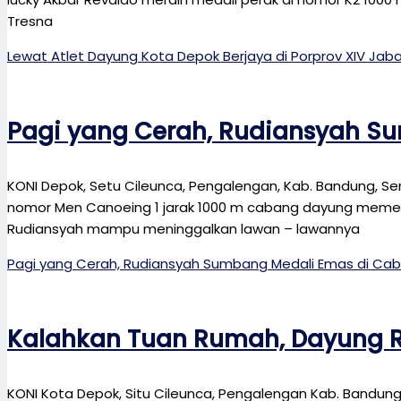
Tresna
Lewat Atlet Dayung Kota Depok Berjaya di Porprov XIV Jaba
Pagi yang Cerah, Rudiansyah S
KONI Depok, Setu Cileunca, Pengalengan, Kab. Bandung, S
nomor Men Canoeing 1 jarak 1000 m cabang dayung memenuhi
Rudiansyah mampu meninggalkan lawan – lawannya
Pagi yang Cerah, Rudiansyah Sumbang Medali Emas di Ca
Kalahkan Tuan Rumah, Dayung R
KONI Kota Depok, Situ Cileunca, Pengalengan Kab. Bandung 