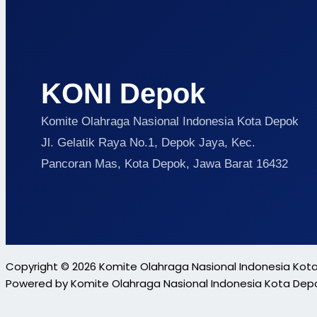
KONI Depok
Komite Olahraga Nasional Indonesia Kota Depok
Jl. Gelatik Raya No.1, Depok Jaya, Kec.
Pancoran Mas, Kota Depok, Jawa Barat 16432
Copyright © 2026 Komite Olahraga Nasional Indonesia Kota
Powered by Komite Olahraga Nasional Indonesia Kota Depo