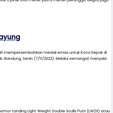
Dayung
nsyah mempersembahkan medali emas untuk Kota Depok di
. Bandung, Senin (7/11/2022). Melalui semangat menyala
omor tanding Light Weight Double Sculls Putri (LW2X) atau