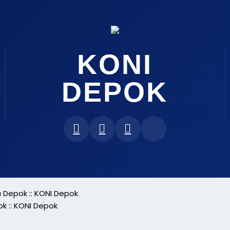
KONI
DEPOK
 Depok :: KONI Depok
k :: KONI Depok