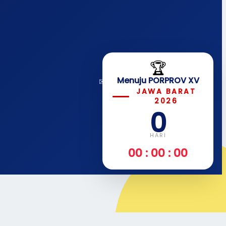
🏆
📞 (021) 77211031
×
Menuju PORPROV XV
✉ admin@konidepok.or.id
JAWA BARAT
🏢 KONI Kota Depok
2026
0
HARI
00
:
00
:
00