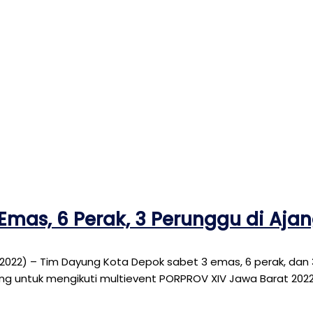
Emas, 6 Perak, 3 Perunggu di Aja
1/2022) – Tim Dayung Kota Depok sabet 3 emas, 6 perak, dan
ung untuk mengikuti multievent PORPROV XIV Jawa Barat 20