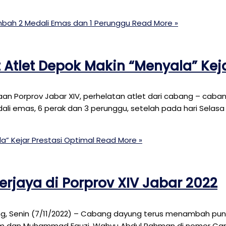
bah 2 Medali Emas dan 1 Perunggu
Read More »
 Atlet Depok Makin “Menyala” Keja
n Porprov Jabar XIV, perhelatan atlet dari cabang – caban
i emas, 6 perak dan 3 perunggu, setelah pada hari Selasa
a” Kejar Prestasi Optimal
Read More »
erjaya di Porprov XIV Jabar 2022
, Senin (7/11/2022) – Cabang dayung terus menambah pundi m
0 m dan Muhammad Fauzi, Wahyu Abdul Rahman di nomor Cano