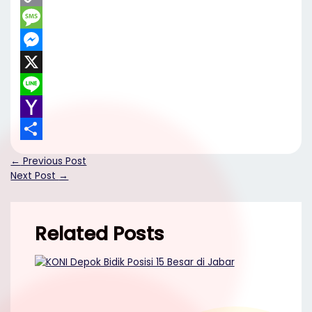
Copy
Link
Message
Messenger
X
Line
Yahoo
Mail
Share
←
Previous Post
Next Post
→
Related Posts