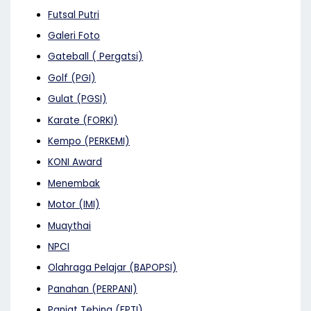
Futsal Putri
Galeri Foto
Gateball ( Pergatsi)
Golf (PGI)
Gulat (PGSI)
Karate (FORKI)
Kempo (PERKEMI)
KONI Award
Menembak
Motor (IMI)
Muaythai
NPCI
Olahraga Pelajar (BAPOPSI)
Panahan (PERPANI)
Panjat Tebing (FPTI)