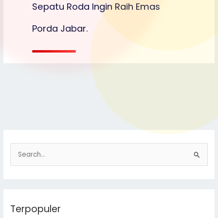
Sepatu Roda Ingin Raih Emas
Porda Jabar.
S
e
a
r
Terpopuler
c