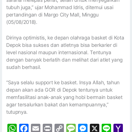
sarana melepas penat, selain untuk menyegarkan
tubuh juga,” ujar Mohammad Idris, ditemui usai
pertandingan di Margo City Mall, Minggu
(05/08/2018).
Dirinya optimistis, ke depan olahraga basket di Kota
Depok bisa sukses dan atletnya bisa berkarier di
level nasional maupun internasional. Tentunya
dengan banyak berlatih dan melihat dari atlet yang
sudah berhasil.
“Saya selalu support ke basket. Insya Allah, tahun
depan akan ada GOR di Depok tentunya untuk
memfasilitasi anak-anak yang hobi bermain basket
agar tersalurkan bakat dan kemampuannya,”
tutupnya.
W
F
E
Pr
C
M
M
X
Li
Y