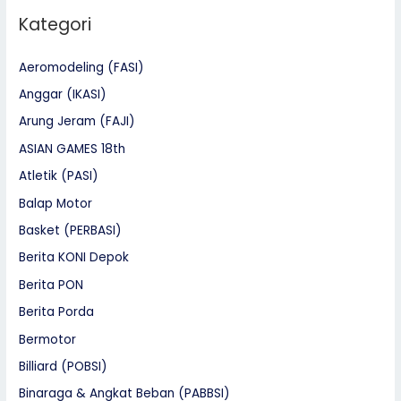
Kategori
Aeromodeling (FASI)
Anggar (IKASI)
Arung Jeram (FAJI)
ASIAN GAMES 18th
Atletik (PASI)
Balap Motor
Basket (PERBASI)
Berita KONI Depok
Berita PON
Berita Porda
Bermotor
Billiard (POBSI)
Binaraga & Angkat Beban (PABBSI)