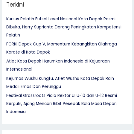
Terkini
Kursus Pelatih Futsal Level Nasional Kota Depok Resmi
Dibuka, Herry Suprianto Dorong Peningkatan Kompetensi
Pelatih
FORKI Depok Cup V, Momentum Kebangkitan Olahraga
Karate di Kota Depok
Atlet Kota Depok Harumkan Indonesia di Kejuaraan
Internasional
Kejurnas Wushu Kungfu, Atlet Wushu Kota Depok Raih
Medali Emas Dan Perunggu
Festival Grassroots Piala Rektor UI U-10 dan U-12 Resmi
Bergulir, Ajang Mencari Bibit Pesepak Bola Masa Depan
Indonesia