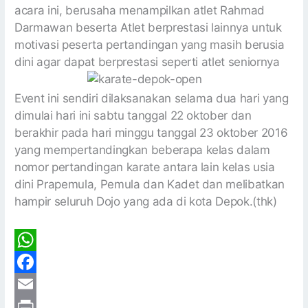
acara ini, berusaha menampilkan atlet Rahmad
Darmawan beserta Atlet berprestasi lainnya untuk
motivasi peserta pertandingan yang masih berusia
dini agar dapat berprestasi seperti atlet seniornya
Event ini sendiri dilaksanakan selama dua hari yang
dimulai hari ini sabtu tanggal 22 oktober dan
berakhir pada hari minggu tanggal 23 oktober 2016
yang mempertandingkan beberapa kelas dalam
nomor pertandingan karate antara lain kelas usia
dini Prapemula, Pemula dan Kadet dan melibatkan
hampir seluruh Dojo yang ada di kota Depok.(thk)
W
h
F
a
a
E