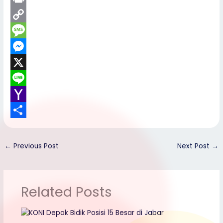
t
c
m
P
s
e
a
r
C
A
b
i
i
o
M
p
o
l
n
p
e
M
p
o
t
y
s
e
X
k
L
s
s
L
i
a
s
i
Y
n
g
e
n
a
S
k
e
n
e
h
h
←
Previous Post
Next Post
→
g
o
a
e
o
r
Related Posts
r
M
e
a
i