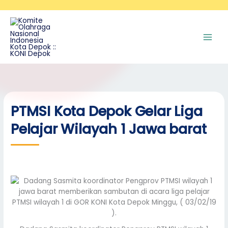
Skip
A
to
r
content
s
i
p
PTMSI Kota Depok Gelar Liga
Pelajar Wilayah 1 Jawa barat