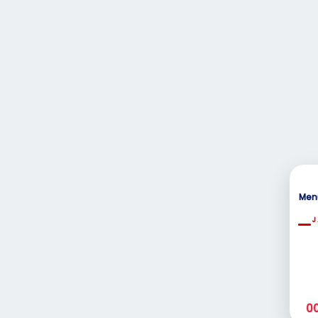
Men
J
0