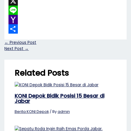
Messenger
X
Line
Yahoo
Mail
Share
←
Previous Post
Next Post
→
Related Posts
KONI Depok Bidik Posisi 15 Besar di
Jabar
Berita KONI Depok
/ By
admin