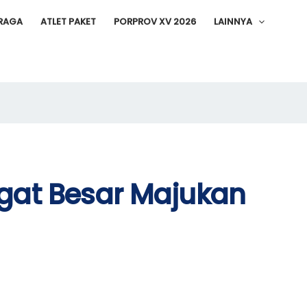
RAGA
ATLET PAKET
PORPROV XV 2026
LAINNYA
gat Besar Majukan