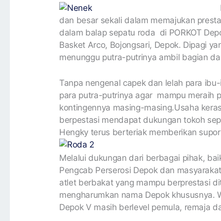
dan besar sekali dalam memajukan prestasi
dalam balap sepatu roda di PORKOT Dep
Basket Arco, Bojongsari, Depok. Dipagi ya
menunggu putra-putrinya ambil bagian da
Tanpa nengenal capek dan lelah para ib
para putra-putrinya agar mampu meraih 
kontingennya masing-masing.Usaha keras
berpestasi mendapat dukungan tokoh sepa
Hengky terus berteriak memberikan supor
Melalui dukungan dari berbagai pihak, ba
Pengcab Perserosi Depok dan masyarakat
atlet berbakat yang mampu berprestasi dit
mengharumkan nama Depok khususnya. Wa
Depok V masih berlevel pemula, remaja dan