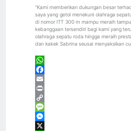
“Kami memberikan dukungan besar terhada
saya yang getol menekuni olahraga sepat
di nomor ITT 300 m mampu meraih tampu
kebanggaan tersendiri bagi kami yang te
olahraga sepatu roda hingga meraih presta
dan kakek Sabrina seusai menyaksikan cu
W
h
F
a
a
E
t
c
m
P
s
e
a
r
C
A
b
i
i
o
M
p
o
l
n
p
e
M