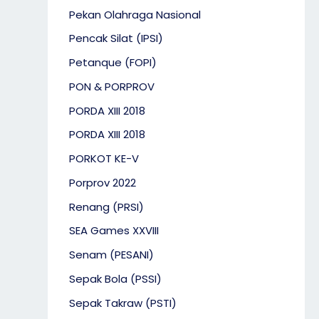
Pekan Olahraga Nasional
Pencak Silat (IPSI)
Petanque (FOPI)
PON & PORPROV
PORDA XIII 2018
PORDA XIII 2018
PORKOT KE-V
Porprov 2022
Renang (PRSI)
SEA Games XXVIII
Senam (PESANI)
Sepak Bola (PSSI)
Sepak Takraw (PSTI)