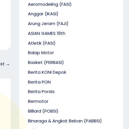
Aeromodeling (FASI)
Anggar (IKASI)
Arung Jeram (FAJI)
ASIAN GAMES 18th
Atletik (PASI)
Balap Motor
Basket (PERBASI)
ost
→
Berita KONI Depok
Berita PON
Berita Porda
Bermotor
Billiard (POBSI)
Binaraga & Angkat Beban (PABBSI)