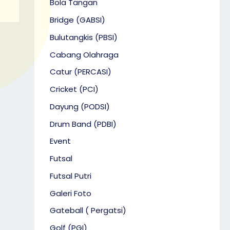
Bola Tangan
Bridge (GABSI)
Bulutangkis (PBSI)
Cabang Olahraga
Catur (PERCASI)
Cricket (PCI)
Dayung (PODSI)
Drum Band (PDBI)
Event
Futsal
Futsal Putri
Galeri Foto
Gateball ( Pergatsi)
Golf (PGI)