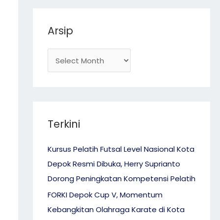
r
Arsip
:
Terkini
Kursus Pelatih Futsal Level Nasional Kota
Depok Resmi Dibuka, Herry Suprianto
Dorong Peningkatan Kompetensi Pelatih
FORKI Depok Cup V, Momentum
Kebangkitan Olahraga Karate di Kota