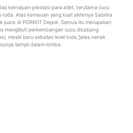
p kemajuan prestasi para atlet, terutama cucu
u roda. Atas kemauan yang kuat akhirnya Sabrina
k juara di PORKOT Depok. Semua itu merupakan
rus mengikuti perkembangan cucu dicabang
si, meski baru sebatas level kota,”jelas nenek
cunya tampil dalam lomba.