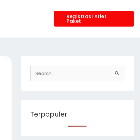
A
r
Registrasi Atlet
Paket
s
i
p
S
e
a
r
c
Terpopuler
h
f
o