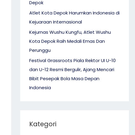
Depok
Atlet Kota Depok Harumkan Indonesia di
Kejuaraan Internasional
Kejurnas Wushu Kungfu, Atlet Wushu
Kota Depok Raih Medali Emas Dan
Perunggu
Festival Grassroots Piala Rektor UI U-10
dan U-12 Resmi Bergulir, Ajang Mencari
Bibit Pesepak Bola Masa Depan
Indonesia
Kategori