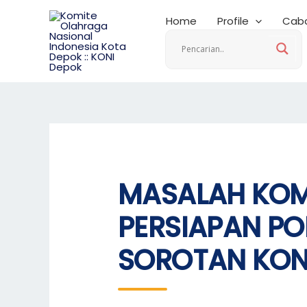
Skip
Home
Profile
Caba
to
content
MASALAH KOM
PERSIAPAN PO
SOROTAN KON