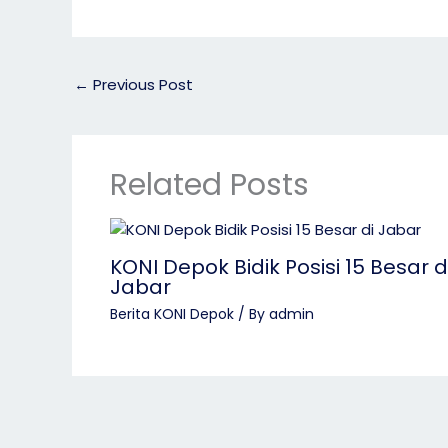
k
e
n
e
h
h
g
o
a
e
o
r
←
Previous Post
r
M
e
a
i
Related Posts
l
KONI Depok Bidik Posisi 15 Besar d
Jabar
Berita KONI Depok
/ By
admin