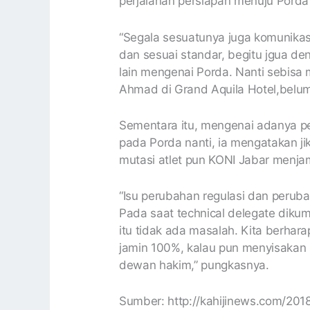
perjalanan persiapan menuju Por
“Segala sesuatunya juga komunika
dan sesuai standar, begitu jgua d
lain mengenai Porda. Nanti sebisa
Ahmad di Grand Aquila Hotel,belum 
Sementara itu, mengenai adanya pe
pada Porda nanti, ia mengatakan ji
mutasi atlet pun KONI Jabar menj
“
Isu perubahan regulasi dan peruba
Pada saat technical delegate diku
itu tidak ada masalah. Kita berhara
jamin 100%, kalau pun menyisakan 
dewan hakim,” pungkasnya.
Sumber: http://kahijinews.com/20