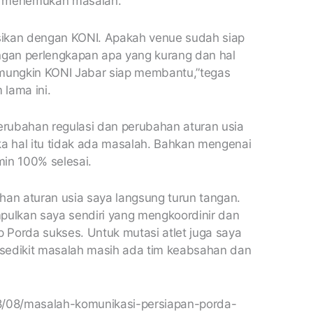
da menemukan masalah.
sikan dengan KONI. Apakah venue sudah siap
engan perlengkapan apa yang kurang dan hal
 mungkin KONI Jabar siap membantu,”tegas
lama ini.
rubahan regulasi dan perubahan aturan usia
ka hal itu tidak ada masalah. Bahkan mengenai
amin
100
% selesai.
han aturan usia
saya langsung turun tangan.
mpulkan saya sendiri yang mengkoordinir dan
p Porda sukses. Untuk mutasi atlet juga saya
sedikit masalah masih ada tim keabsahan dan
18/08/masalah-komunikasi-persiapan-porda-