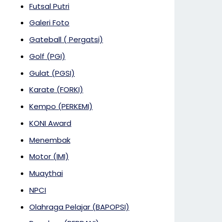
Futsal Putri
Galeri Foto
Gateball ( Pergatsi)
Golf (PGI)
Gulat (PGSI)
Karate (FORKI)
Kempo (PERKEMI)
KONI Award
Menembak
Motor (IMI)
Muaythai
NPCI
Olahraga Pelajar (BAPOPSI)