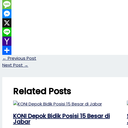
Copy
Link
Message
Messenger
X
Line
Yahoo
←
Previous Post
Mail
Share
Next Post
→
Related Posts
KONI Depok Bidik Posisi 15 Besar di
Jabar