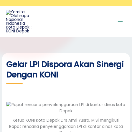
Skip
A
to
r
content
s
i
p
Gelar LPI Dispora Akan Sinergi
Dengan KONI
Ketua KONI Kota Depok Drs Amri Yusra, M.Si mengikuti
Rapat rencana penyelenggaraan LPI di kantor dinas kota