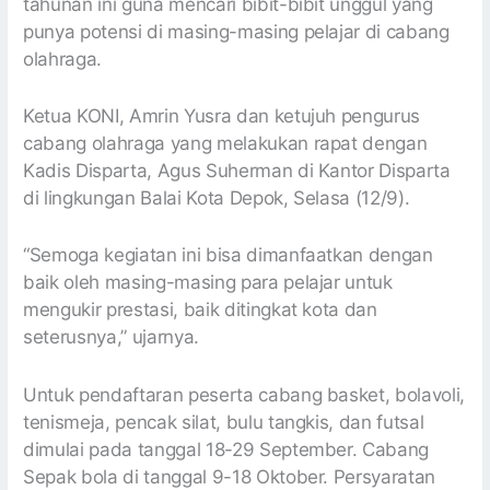
tahunan ini guna mencari bibit-bibit unggul yang
punya potensi di masing-masing pelajar di cabang
olahraga.
Ketua KONI, Amrin Yusra dan ketujuh pengurus
cabang olahraga yang melakukan rapat dengan
Kadis Disparta, Agus Suherman di Kantor Disparta
di lingkungan Balai Kota Depok, Selasa (12/9).
“Semoga kegiatan ini bisa dimanfaatkan dengan
baik oleh masing-masing para pelajar untuk
mengukir prestasi, baik ditingkat kota dan
seterusnya,” ujarnya.
Untuk pendaftaran peserta cabang basket, bolavoli,
tenismeja, pencak silat, bulu tangkis, dan futsal
dimulai pada tanggal 18-29 September. Cabang
Sepak bola di tanggal 9-18 Oktober. Persyaratan