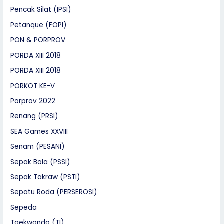
Pencak Silat (IPSI)
Petanque (FOPI)
PON & PORPROV
PORDA XIII 2018
PORDA XIII 2018
PORKOT KE-V
Porprov 2022
Renang (PRSI)
SEA Games XXVIII
Senam (PESANI)
Sepak Bola (PSSI)
Sepak Takraw (PSTI)
Sepatu Roda (PERSEROSI)
Sepeda
Taekwondo (TI)