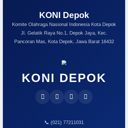
KONI Depok
Komite Olahraga Nasional Indonesia Kota Depok
Jl. Gelatik Raya No.1, Depok Jaya, Kec.
Pancoran Mas, Kota Depok, Jawa Barat 16432
KONI DEPOK
📞 (021) 77211031