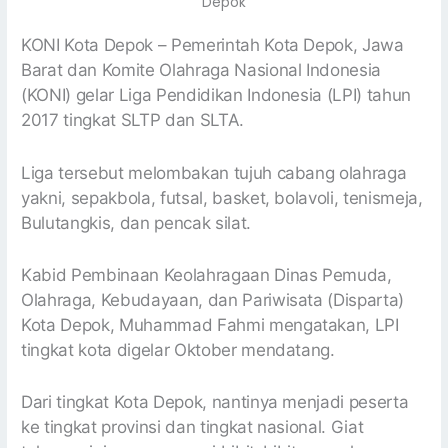
Depok
KONI Kota Depok – Pemerintah Kota Depok, Jawa
Barat dan Komite Olahraga Nasional Indonesia
(KONI) gelar Liga Pendidikan Indonesia (LPI) tahun
2017 tingkat SLTP dan SLTA.
Liga tersebut melombakan tujuh cabang olahraga
yakni, sepakbola, futsal, basket, bolavoli, tenismeja,
Bulutangkis, dan pencak silat.
Kabid Pembinaan Keolahragaan Dinas Pemuda,
Olahraga, Kebudayaan, dan Pariwisata (Disparta)
Kota Depok, Muhammad Fahmi mengatakan, LPI
tingkat kota digelar Oktober mendatang.
Dari tingkat Kota Depok, nantinya menjadi peserta
ke tingkat provinsi dan tingkat nasional. Giat