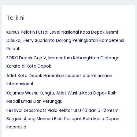
Terkini
Kursus Pelatih Futsal Level Nasional Kota Depok Resmi
Dibuka, Herry Suprianto Dorong Peningkatan Kompetensi
Pelatih
FORKI Depok Cup V, Momentum Kebangkitan Olahraga
Karate di Kota Depok
Atlet Kota Depok Harumkan Indonesia di Kejuaraan
Internasional
Kejurnas Wushu Kungfu, Atlet Wushu Kota Depok Raih
Medali Emas Dan Perunggu
Festival Grassroots Piala Rektor UI U-10 dan U-12 Resmi
Bergulir, Ajang Mencari Bibit Pesepak Bola Masa Depan
Indonesia