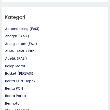
Kategori
Aeromodeling (FASI)
Anggar (IKASI)
Arung Jeram (FAJI)
ASIAN GAMES 18th
Atletik (PASI)
Balap Motor
Basket (PERBASI)
Berita KONI Depok
Berita PON
Berita Porda
Bermotor