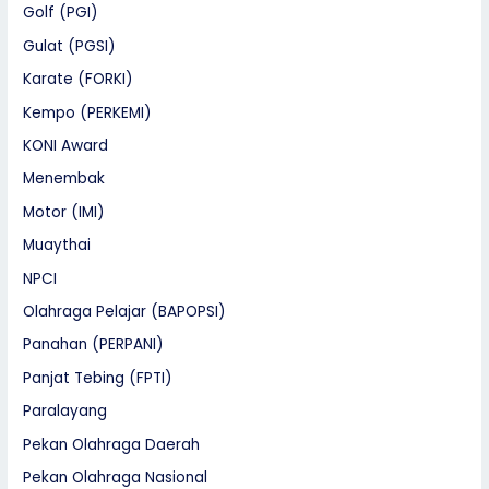
Golf (PGI)
Gulat (PGSI)
Karate (FORKI)
Kempo (PERKEMI)
KONI Award
Menembak
Motor (IMI)
Muaythai
NPCI
Olahraga Pelajar (BAPOPSI)
Panahan (PERPANI)
Panjat Tebing (FPTI)
Paralayang
Pekan Olahraga Daerah
Pekan Olahraga Nasional