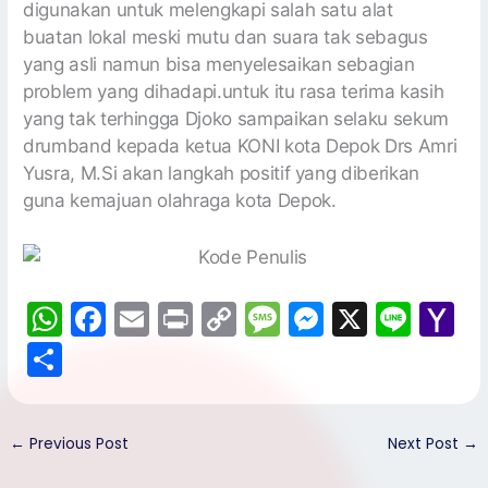
digunakan untuk melengkapi salah satu alat
buatan lokal meski mutu dan suara tak sebagus
yang asli namun bisa menyelesaikan sebagian
problem yang dihadapi.untuk itu rasa terima kasih
yang tak terhingga Djoko sampaikan selaku sekum
drumband kepada ketua KONI kota Depok Drs Amri
Yusra, M.Si akan langkah positif yang diberikan
guna kemajuan olahraga kota Depok.
W
F
E
Pr
C
M
M
X
Li
Y
h
a
m
in
o
e
e
n
a
S
a
c
ai
t
p
s
s
e
h
h
ts
e
l
y
s
s
o
ar
A
b
Li
a
e
o
←
Previous Post
Next Post
→
e