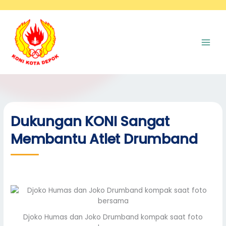
Skip
A
to
r
content
s
i
p
Dukungan KONI Sangat
Membantu Atlet Drumband
Djoko Humas dan Joko Drumband kompak saat foto