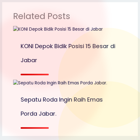
p
o
n
g
n
M
p
o
k
e
g
ai
Related Posts
k
er
l
KONI Depok Bidik Posisi 15 Besar di
Jabar
Sepatu Roda Ingin Raih Emas
Porda Jabar.