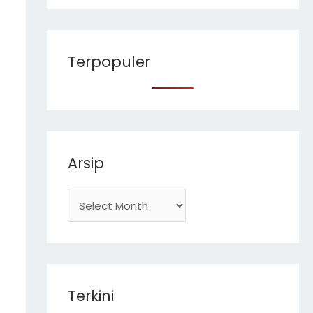
a
r
c
Terpopuler
h
f
o
r
Arsip
:
Terkini