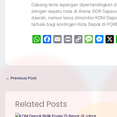
Cabang tenis lapangan dipertandingkan di
dengan sepatu roda di Arena GOR Saparua 
daerah, namun terus dimonitor KONI De
terbaik bagi kontingen Kota Depok di PORD
W
F
E
Pr
C
M
M
h
a
m
in
o
e
e
a
c
ai
t
p
s
s
ts
e
l
y
s
s
A
b
Li
a
e
p
o
n
g
n
←
Previous Post
p
o
k
e
g
k
er
Related Posts