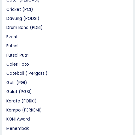
Catur (PERCASI)
Cricket (PCI)
Dayung (PODSI)
Drum Band (PDBI)
Event
Futsal
Futsal Putri
Galeri Foto
Gateball ( Pergatsi)
Golf (PGI)
Gulat (PGSI)
Karate (FORKI)
Kempo (PERKEMI)
KONI Award
Menembak