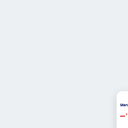
Men
J