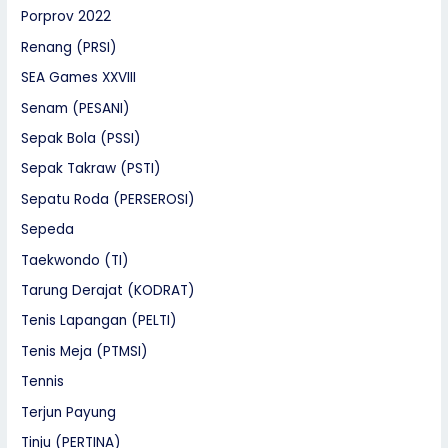
Porprov 2022
Renang (PRSI)
SEA Games XXVIII
Senam (PESANI)
Sepak Bola (PSSI)
Sepak Takraw (PSTI)
Sepatu Roda (PERSEROSI)
Sepeda
Taekwondo (TI)
Tarung Derajat (KODRAT)
Tenis Lapangan (PELTI)
Tenis Meja (PTMSI)
Tennis
Terjun Payung
Tinju (PERTINA)