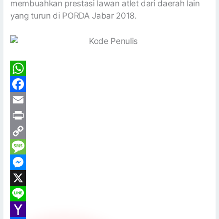
membuahkan prestasi lawan atlet dari daerah lain
yang turun di PORDA Jabar 2018.
W
h
F
a
a
E
t
c
m
P
s
e
a
r
C
A
b
i
i
o
M
p
o
l
n
p
e
M
p
o
t
y
s
e
X
k
L
s
s
L