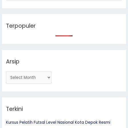
e
a
r
Terpopuler
c
h
f
o
r
Arsip
:
Terkini
Kursus Pelatih Futsal Level Nasional Kota Depok Resmi