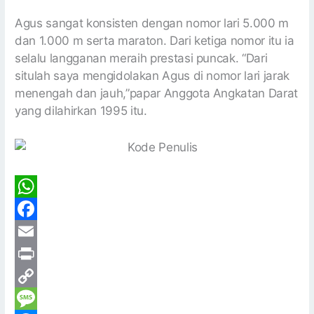
Agus sangat konsisten dengan nomor lari 5.000 m
dan 1.000 m serta maraton. Dari ketiga nomor itu ia
selalu langganan meraih prestasi puncak. “Dari
situlah saya mengidolakan Agus di nomor lari jarak
menengah dan jauh,”papar Anggota Angkatan Darat
yang dilahirkan 1995 itu.
W
h
F
a
a
E
t
c
m
P
s
e
a
r
C