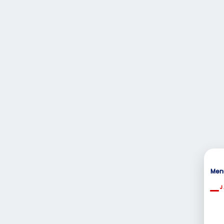
Men
J