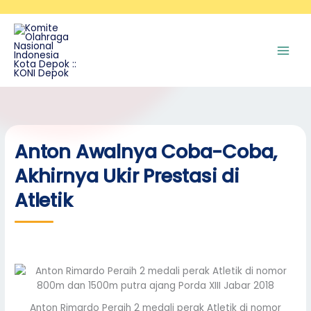
Skip
A
to
r
content
s
i
p
Anton Awalnya Coba-Coba,
Akhirnya Ukir Prestasi di
Atletik
Anton Rimardo Peraih 2 medali perak Atletik di nomor