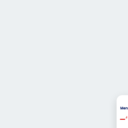
Men
J