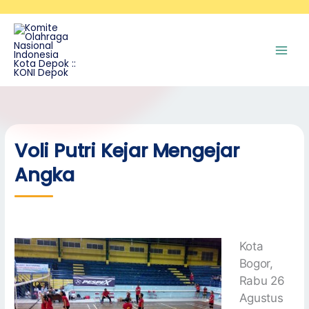
Skip
A
to
r
content
s
i
p
Voli Putri Kejar Mengejar
Angka
Kota
Bogor,
Rabu 26
Agustus