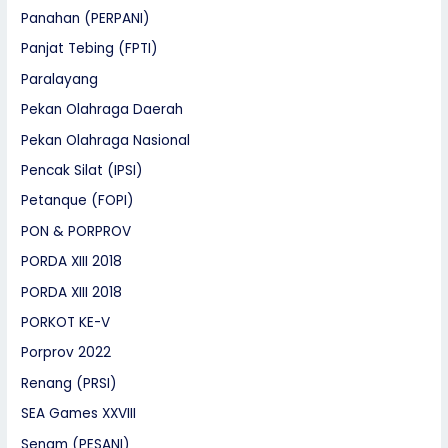
Panahan (PERPANI)
Panjat Tebing (FPTI)
Paralayang
Pekan Olahraga Daerah
Pekan Olahraga Nasional
Pencak Silat (IPSI)
Petanque (FOPI)
PON & PORPROV
PORDA XIII 2018
PORDA XIII 2018
PORKOT KE-V
Porprov 2022
Renang (PRSI)
SEA Games XXVIII
Senam (PESANI)