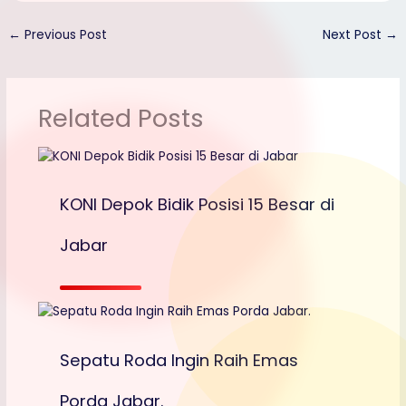
ts
e
l
y
s
s
o
ar
A
b
Li
a
e
o
←
Previous Post
Next Post
→
e
p
o
n
g
n
M
p
o
k
e
g
ai
Related Posts
k
er
l
KONI Depok Bidik Posisi 15 Besar di
Jabar
Sepatu Roda Ingin Raih Emas
Porda Jabar.