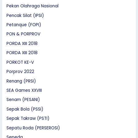
Pekan Olahraga Nasional
Pencak Silat (IPSI)
Petanque (FOPI)
PON & PORPROV
PORDA XIII 2018
PORDA XIII 2018
PORKOT KE-V
Porprov 2022
Renang (PRSI)
SEA Games XXVIII
Senam (PESANI)
Sepak Bola (PSSI)
Sepak Takraw (PSTI)
Sepatu Roda (PERSEROSI)
Sepeda