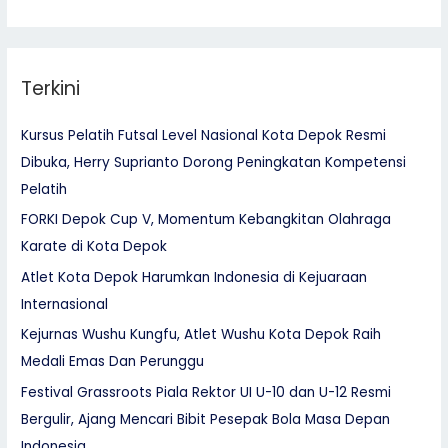
Terkini
Kursus Pelatih Futsal Level Nasional Kota Depok Resmi
Dibuka, Herry Suprianto Dorong Peningkatan Kompetensi
Pelatih
FORKI Depok Cup V, Momentum Kebangkitan Olahraga
Karate di Kota Depok
Atlet Kota Depok Harumkan Indonesia di Kejuaraan
Internasional
Kejurnas Wushu Kungfu, Atlet Wushu Kota Depok Raih
Medali Emas Dan Perunggu
Festival Grassroots Piala Rektor UI U-10 dan U-12 Resmi
Bergulir, Ajang Mencari Bibit Pesepak Bola Masa Depan
Indonesia