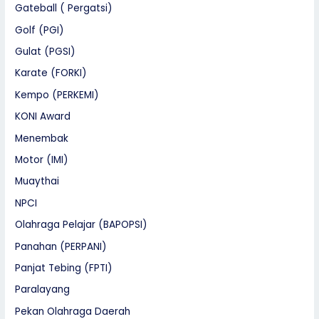
Gateball ( Pergatsi)
Golf (PGI)
Gulat (PGSI)
Karate (FORKI)
Kempo (PERKEMI)
KONI Award
Menembak
Motor (IMI)
Muaythai
NPCI
Olahraga Pelajar (BAPOPSI)
Panahan (PERPANI)
Panjat Tebing (FPTI)
Paralayang
Pekan Olahraga Daerah