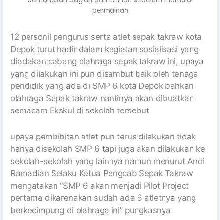
pemanasan bagian dari latihan sebelum memulai
permainan
12 personil pengurus serta atlet sepak takraw kota
Depok turut hadir dalam kegiatan sosialisasi yang
diadakan cabang olahraga sepak takraw ini, upaya
yang dilakukan ini pun disambut baik oleh tenaga
pendidik yang ada di SMP 6 kota Depok bahkan
olahraga Sepak takraw nantinya akan dibuatkan
semacam Ekskul di sekolah tersebut
upaya pembibitan atlet pun terus dilakukan tidak
hanya disekolah SMP 6 tapi juga akan dilakukan ke
sekolah-sekolah yang lainnya namun menurut Andi
Ramadian Selaku Ketua Pengcab Sepak Takraw
mengatakan “SMP 6 akan menjadi Pilot Project
pertama dikarenakan sudah ada 6 atletnya yang
berkecimpung di olahraga ini” pungkasnya