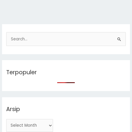
S
e
a
r
Terpopuler
c
h
f
o
r
Arsip
: