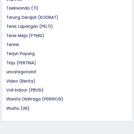
Taekwondo (TI)
Tarung Derajat (KODRAT)
Tenis Lapangan (PELTI)
Tenis Meja (PTMSI)
Tennis
Terjun Payung
Tinju (PERTINA)
uncategorized
Video (Berita)
Voli Indoor (PBVSI)
Wanita Olahraga (PERWOSI)
Wushu (WI)