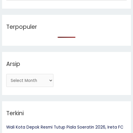
e
a
r
Terpopuler
c
h
f
o
r
Arsip
:
Terkini
Wali Kota Depok Resmi Tutup Piala Soeratin 2026, Ireta FC