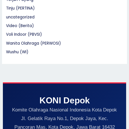
Tinju (PERTINA)
uncategorized
Video (Berita)
Voli Indoor (PBVSI)
Wanita Olahraga (PERWOSI)
Wushu (WI)
KONI Depok
Komite Olahraga Nasional Indonesia Kota Depok
Jl. Gelatik Raya No.1, Depok Jaya, Kec.
Pancoran Mas, Kota Depok, Jawa Barat 16432