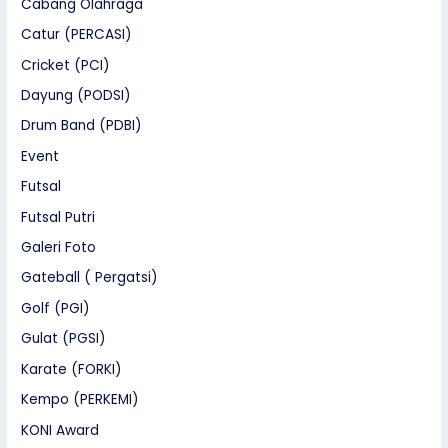
Cabang Olahraga
Catur (PERCASI)
Cricket (PCI)
Dayung (PODSI)
Drum Band (PDBI)
Event
Futsal
Futsal Putri
Galeri Foto
Gateball ( Pergatsi)
Golf (PGI)
Gulat (PGSI)
Karate (FORKI)
Kempo (PERKEMI)
KONI Award