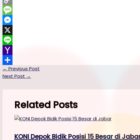
Copy
Link
Message
Messenger
X
Line
Yahoo
←
Previous Post
Mail
Share
Next Post
→
Related Posts
KONI Depok Bidik Posisi 15 Besar di Jaba