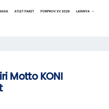
RAGA
ATLET PAKET
PORPROV XV 2026
LAINNYA
ri Motto KONI
t