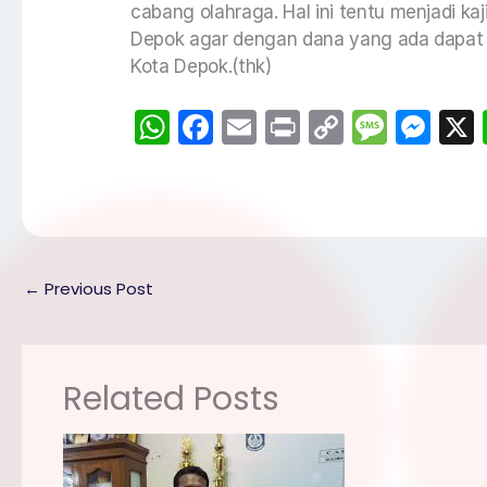
cabang olahraga. Hal ini tentu menjadi ka
Depok agar dengan dana yang ada dapat
Kota Depok.(thk)
W
F
E
Pr
C
M
M
h
a
m
in
o
e
e
a
c
ai
t
p
s
s
ts
e
l
y
s
s
A
b
Li
a
e
p
o
n
g
n
←
Previous Post
p
o
k
e
g
k
er
Related Posts