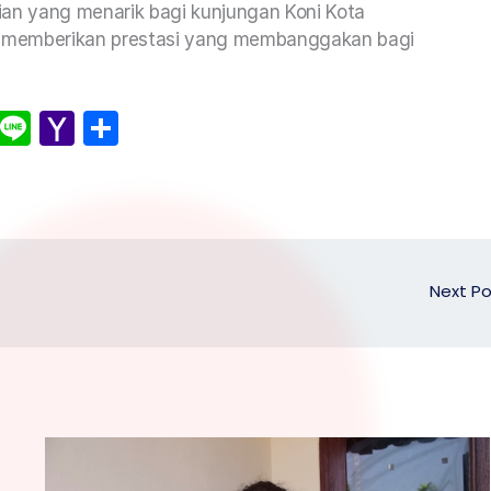
jian yang menarik bagi kunjungan Koni Kota
 memberikan prestasi yang membanggakan bagi
X
Li
Y
S
n
a
h
e
h
ar
o
e
o
M
Next P
ai
l