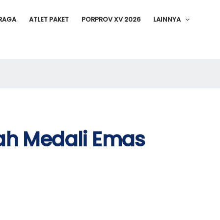
RAGA
ATLET PAKET
PORPROV XV 2026
LAINNYA
h Medali Emas