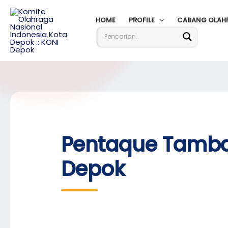
Skip
to
HOME
PROFILE
CABANG OLAH
content
Pentaque Tamba
Depok