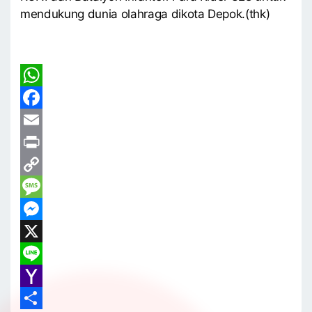
mendukung dunia olahraga dikota Depok.(thk)
WhatsApp
Facebook
Email
Print
Copy
Link
Message
Messenger
X
Line
Yahoo