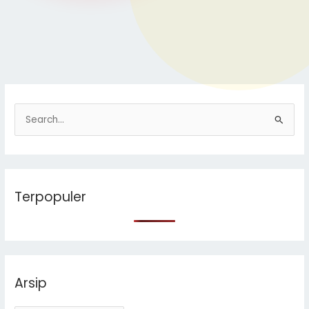
S
e
a
r
Terpopuler
c
h
f
o
r
Arsip
: