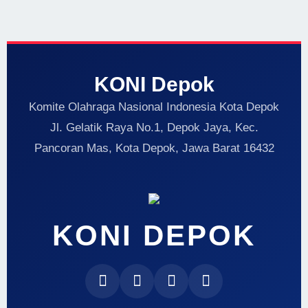
KONI Depok
Komite Olahraga Nasional Indonesia Kota Depok
Jl. Gelatik Raya No.1, Depok Jaya, Kec.
Pancoran Mas, Kota Depok, Jawa Barat 16432
KONI DEPOK