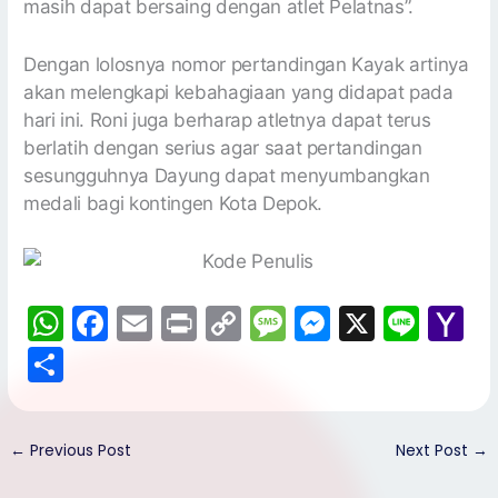
masih dapat bersaing dengan atlet Pelatnas”.
Dengan lolosnya nomor pertandingan Kayak artinya
akan melengkapi kebahagiaan yang didapat pada
hari ini. Roni juga berharap atletnya dapat terus
berlatih dengan serius agar saat pertandingan
sesungguhnya Dayung dapat menyumbangkan
medali bagi kontingen Kota Depok.
W
F
E
Pr
C
M
M
X
Li
Y
h
a
m
in
o
e
e
n
a
S
a
c
ai
t
p
s
s
e
h
h
ts
e
l
y
s
s
o
ar
A
b
Li
a
e
o
←
Previous Post
Next Post
→
e