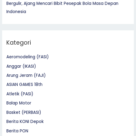
Bergulir, Ajang Mencari Bibit Pesepak Bola Masa Depan
Indonesia
Kategori
Aeromodeling (FASI)
Anggar (IKASI)
Arung Jeram (FAJI)
ASIAN GAMES 18th
Atletik (PASI)
Balap Motor
Basket (PERBASI)
Berita KONI Depok
Berita PON