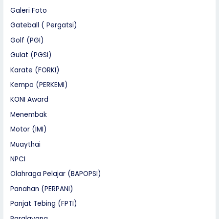
Galeri Foto
Gateball ( Pergatsi)
Golf (PGI)
Gulat (PGSI)
Karate (FORKI)
Kempo (PERKEMI)
KONI Award
Menembak
Motor (IMI)
Muaythai
NPCI
Olahraga Pelajar (BAPOPSI)
Panahan (PERPANI)
Panjat Tebing (FPTI)
Paralayang