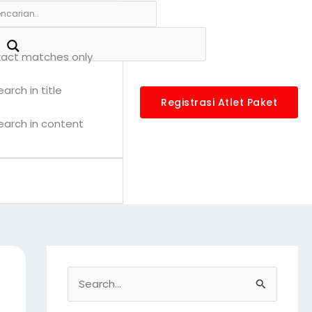
A
r
s
xact matches only
i
earch in title
p
Registrasi Atlet Paket
earch in content
S
e