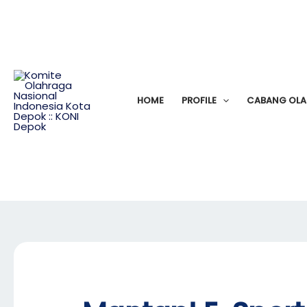
Skip
to
content
HOME
PROFILE
CABANG OL