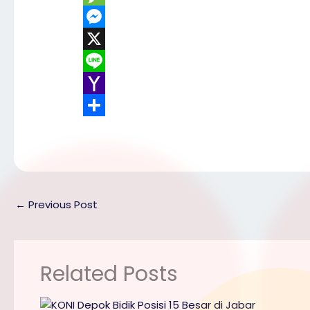
A
b
i
i
o
M
p
o
l
n
p
e
M
p
o
t
y
s
e
X
k
L
s
s
L
i
a
s
i
Y
n
g
e
n
a
S
k
e
n
e
h
h
g
o
a
e
o
r
←
Previous Post
r
M
e
a
i
Related Posts
l