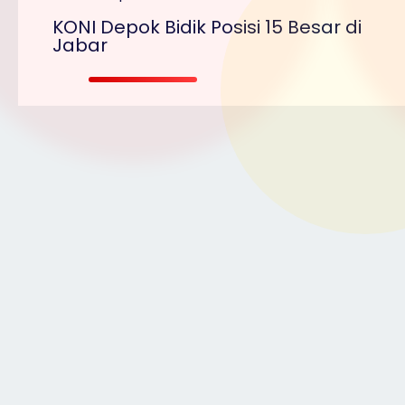
KONI Depok Bidik Posisi 15 Besar di
Jabar