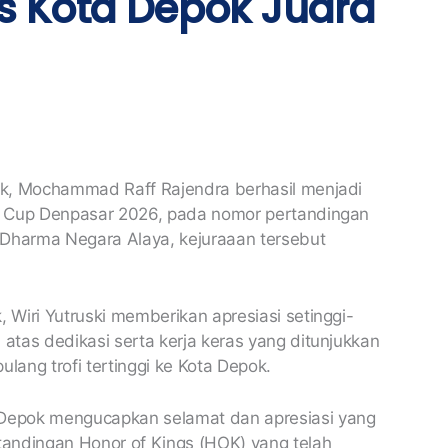
s Kota Depok Juara
pok, Mochammad Raff Rajendra berhasil menjadi
ota Cup Denpasar 2026, pada nomor pertandingan
 Dharma Negara Alaya, kejuraaan tersebut
, Wiri Yutruski memberikan apresiasi setinggi-
 atas dedikasi serta kerja keras yang ditunjukkan
ang trofi tertinggi ke Kota Depok.
 Depok mengucapkan selamat dan apresiasi yang
rtandingan Honor of Kings (HOK) yang telah