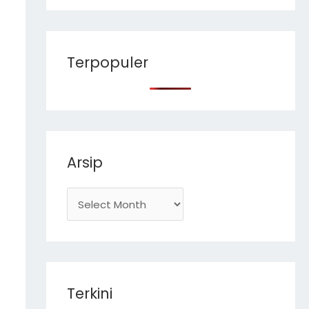
a
r
c
Terpopuler
h
f
o
r
Arsip
:
Terkini