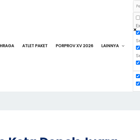
E
S
AHRAGA
ATLET PAKET
PORPROV XV 2026
LAINNYA
S