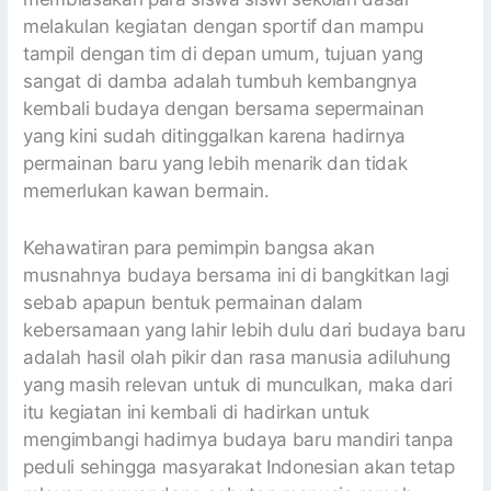
melakulan kegiatan dengan sportif dan mampu
tampil dengan tim di depan umum, tujuan yang
sangat di damba adalah tumbuh kembangnya
kembali budaya dengan bersama sepermainan
yang kini sudah ditinggalkan karena hadirnya
permainan baru yang lebih menarik dan tidak
memerlukan kawan bermain.
Kehawatiran para pemimpin bangsa akan
musnahnya budaya bersama ini di bangkitkan lagi
sebab apapun bentuk permainan dalam
kebersamaan yang lahir lebih dulu dari budaya baru
adalah hasil olah pikir dan rasa manusia adiluhung
yang masih relevan untuk di munculkan, maka dari
itu kegiatan ini kembali di hadirkan untuk
mengimbangi hadirnya budaya baru mandiri tanpa
peduli sehingga masyarakat Indonesian akan tetap