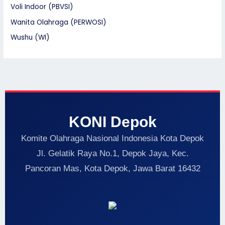
Voli Indoor (PBVSI)
Wanita Olahraga (PERWOSI)
Wushu (WI)
KONI Depok
Komite Olahraga Nasional Indonesia Kota Depok
Jl. Gelatik Raya No.1, Depok Jaya, Kec.
Pancoran Mas, Kota Depok, Jawa Barat 16432