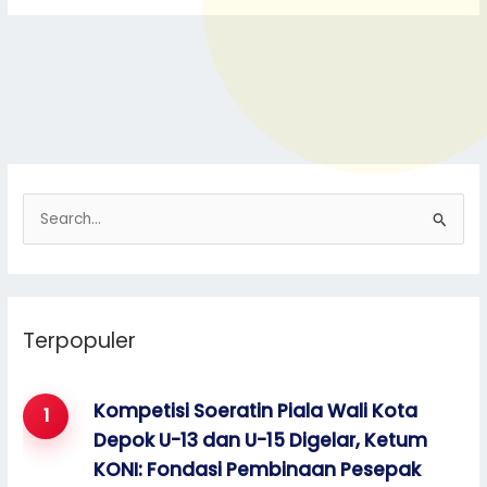
S
e
a
r
Terpopuler
c
h
f
Kompetisi Soeratin Piala Wali Kota
o
Depok U-13 dan U-15 Digelar, Ketum
r
KONI: Fondasi Pembinaan Pesepak
: