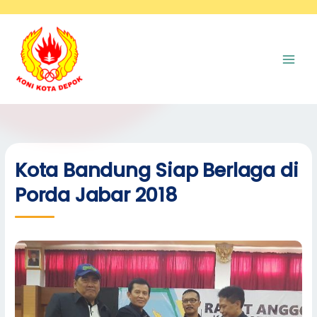
Skip
A
to
r
content
s
i
p
Kota Bandung Siap Berlaga di
Porda Jabar 2018