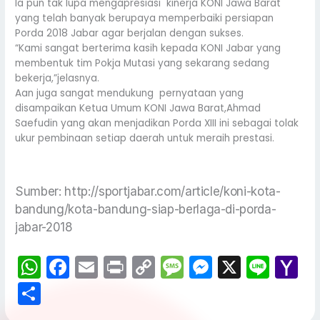
Ia pun tak lupa mengapresiasi kinerja KONI Jawa Barat
yang telah banyak berupaya memperbaiki persiapan
Porda 2018 Jabar agar berjalan dengan sukses.
“Kami sangat berterima kasih kepada KONI Jabar yang
membentuk tim Pokja Mutasi yang sekarang sedang
bekerja,”jelasnya.
Aan juga sangat mendukung pernyataan yang
disampaikan Ketua Umum KONI Jawa Barat,Ahmad
Saefudin yang akan menjadikan Porda XIII ini sebagai tolak
ukur pembinaan setiap daerah untuk meraih prestasi.
Sumber: http://sportjabar.com/article/koni-kota-
bandung/kota-bandung-siap-berlaga-di-porda-
jabar-2018
W
F
E
Pr
C
M
M
X
Li
Y
h
a
m
in
o
e
e
n
a
S
a
c
ai
t
p
s
s
e
h
h