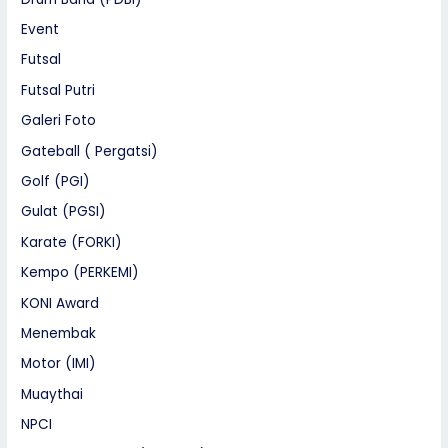
Event
Futsal
Futsal Putri
Galeri Foto
Gateball ( Pergatsi)
Golf (PGI)
Gulat (PGSI)
Karate (FORKI)
Kempo (PERKEMI)
KONI Award
Menembak
Motor (IMI)
Muaythai
NPCI