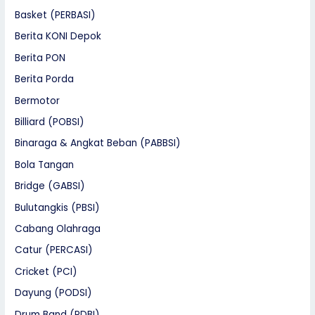
Basket (PERBASI)
Berita KONI Depok
Berita PON
Berita Porda
Bermotor
Billiard (POBSI)
Binaraga & Angkat Beban (PABBSI)
Bola Tangan
Bridge (GABSI)
Bulutangkis (PBSI)
Cabang Olahraga
Catur (PERCASI)
Cricket (PCI)
Dayung (PODSI)
Drum Band (PDBI)