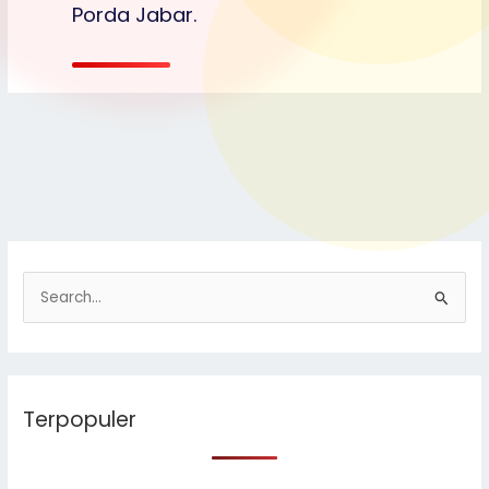
Porda Jabar.
S
e
a
r
Terpopuler
c
h
f