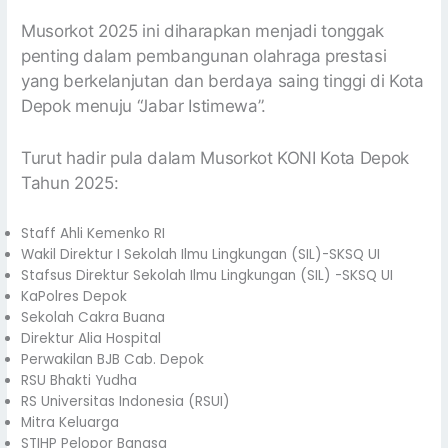
Musorkot 2025 ini diharapkan menjadi tonggak
penting dalam pembangunan olahraga prestasi
yang berkelanjutan dan berdaya saing tinggi di Kota
Depok menuju “Jabar Istimewa”.
Turut hadir pula dalam Musorkot KONI Kota Depok
Tahun 2025:
Staff Ahli Kemenko RI
Wakil Direktur I Sekolah Ilmu Lingkungan (SIL)-SKSQ UI
Stafsus Direktur Sekolah Ilmu Lingkungan (SIL) -SKSQ UI
KaPolres Depok
Sekolah Cakra Buana
Direktur Alia Hospital
Perwakilan BJB Cab. Depok
RSU Bhakti Yudha
RS Universitas Indonesia (RSUI)
Mitra Keluarga
STIHP Pelopor Bangsa