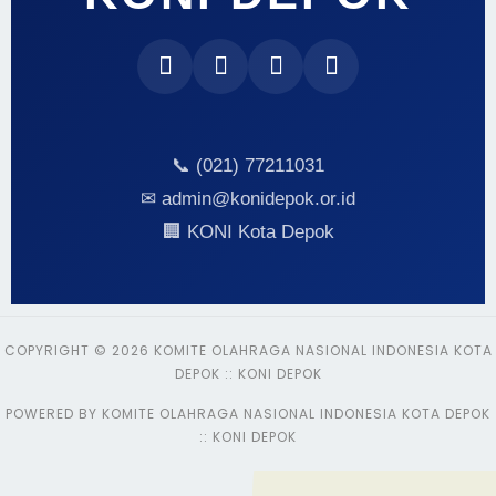
📞 (021) 77211031
✉ admin@konidepok.or.id
🏢 KONI Kota Depok
COPYRIGHT © 2026 KOMITE OLAHRAGA NASIONAL INDONESIA KOTA
DEPOK :: KONI DEPOK
POWERED BY KOMITE OLAHRAGA NASIONAL INDONESIA KOTA DEPOK
:: KONI DEPOK