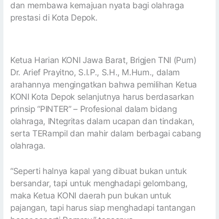
dan membawa kemajuan nyata bagi olahraga
prestasi di Kota Depok.
Ketua Harian KONI Jawa Barat, Brigjen TNI (Purn)
Dr. Arief Prayitno, S.I.P., S.H., M.Hum., dalam
arahannya mengingatkan bahwa pemilihan Ketua
KONI Kota Depok selanjutnya harus berdasarkan
prinsip “PINTER” – Profesional dalam bidang
olahraga, INtegritas dalam ucapan dan tindakan,
serta TERampil dan mahir dalam berbagai cabang
olahraga.
“Seperti halnya kapal yang dibuat bukan untuk
bersandar, tapi untuk menghadapi gelombang,
maka Ketua KONI daerah pun bukan untuk
pajangan, tapi harus siap menghadapi tantangan