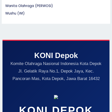
Wanita Olahraga (PERWOSI)
Wushu (WI)
KONI Depok
Komite Olahraga Nasional Indonesia Kota Depok
Jl. Gelatik Raya No.1, Depok Jaya, Kec.
Pancoran Mas, Kota Depok, Jawa Barat 16432
KONI DEPOK