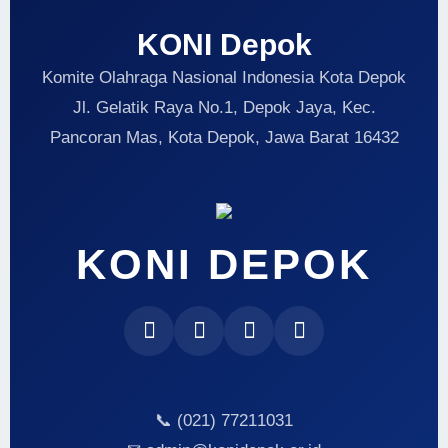
KONI Depok
Komite Olahraga Nasional Indonesia Kota Depok
Jl. Gelatik Raya No.1, Depok Jaya, Kec.
Pancoran Mas, Kota Depok, Jawa Barat 16432
KONI DEPOK
📞 (021) 77211031