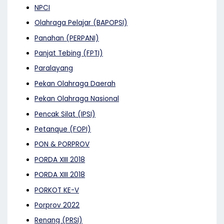
NPCI
Olahraga Pelajar (BAPOPSI)
Panahan (PERPANI)
Panjat Tebing (FPTI)
Paralayang
Pekan Olahraga Daerah
Pekan Olahraga Nasional
Pencak Silat (IPSI)
Petanque (FOPI)
PON & PORPROV
PORDA XIII 2018
PORDA XIII 2018
PORKOT KE-V
Porprov 2022
Renang (PRSI)