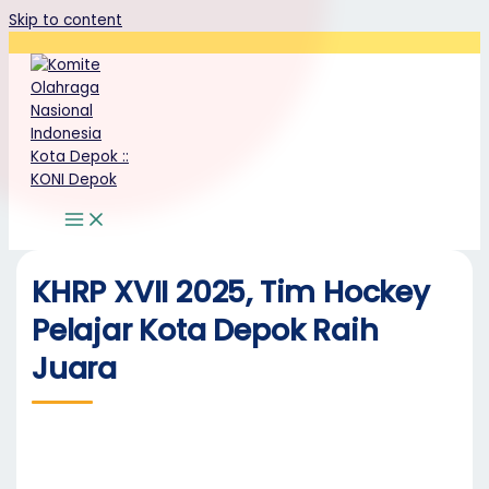
Skip to content
KHRP XVII 2025, Tim Hockey
Pelajar Kota Depok Raih
Juara