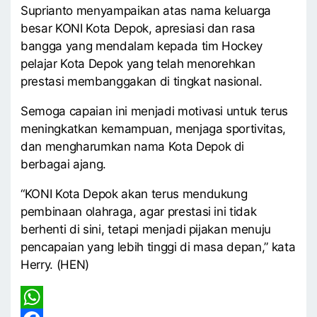
Suprianto menyampaikan atas nama keluarga
besar KONI Kota Depok, apresiasi dan rasa
bangga yang mendalam kepada tim Hockey
pelajar Kota Depok yang telah menorehkan
prestasi membanggakan di tingkat nasional.
Semoga capaian ini menjadi motivasi untuk terus
meningkatkan kemampuan, menjaga sportivitas,
dan mengharumkan nama Kota Depok di
berbagai ajang.
“KONI Kota Depok akan terus mendukung
pembinaan olahraga, agar prestasi ini tidak
berhenti di sini, tetapi menjadi pijakan menuju
pencapaian yang lebih tinggi di masa depan,” kata
Herry. (HEN)