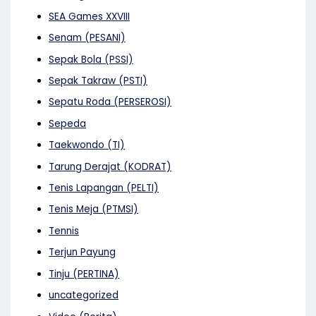
SEA Games XXVIII
Senam (PESANI)
Sepak Bola (PSSI)
Sepak Takraw (PSTI)
Sepatu Roda (PERSEROSI)
Sepeda
Taekwondo (TI)
Tarung Derajat (KODRAT)
Tenis Lapangan (PELTI)
Tenis Meja (PTMSI)
Tennis
Terjun Payung
Tinju (PERTINA)
uncategorized