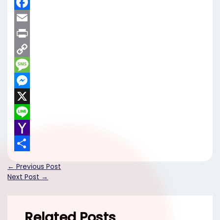
WhatsApp
Facebook
Email
Print
Copy
Link
Message
Messenger
X
Line
Yahoo
Mail
Share
←
Previous Post
Next Post
→
Related Posts