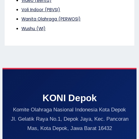
Video (Berita)
Voli Indoor (PBVSI)
Wanita Olahraga (PERWOSI)
Wushu (WI)
KONI Depok
Komite Olahraga Nasional Indonesia Kota Depok
Jl. Gelatik Raya No.1, Depok Jaya, Kec. Pancoran
Mas, Kota Depok, Jawa Barat 16432