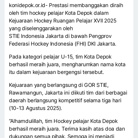
konidepok.or.id- Prestasi membanggakan diraih
oleh tim hockey pelajar Kota Depok dalam
Kejuaraan Hockey Ruangan Pelajar XVII 2025
yang diselenggarakan oleh
STIE Indonesia Jakarta di bawah Pengprov
Federasi Hockey Indonesia (FHI) DKI Jakarta.
Pada kategori pelajar U-15, tim Kota Depok
berhasil meraih juara, mengharumkan nama kota
itu dalam kejuaraan bergengsi tersebut.
Kejuaraan yang berlangsung di GOR STIE,
Rawamangun, Jakarta ini diikuti tim dari berbagai
daerah berlangsung kompetitif selama tiga hari
(10-13 Agustus 2025).
“Alhamdulillah, tim Hockey pelajar Kota Depok
berhasil meraih juara. Terima kasih atas doa dan
dukungan semua pihak. Semoga ini menjadi