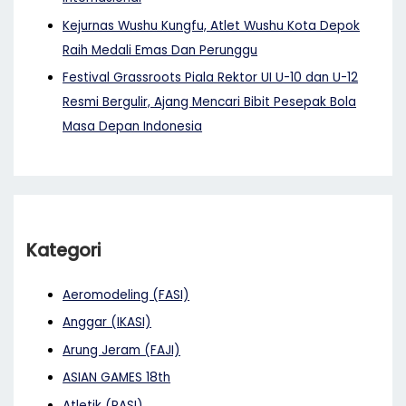
Kejurnas Wushu Kungfu, Atlet Wushu Kota Depok
Raih Medali Emas Dan Perunggu
Festival Grassroots Piala Rektor UI U-10 dan U-12
Resmi Bergulir, Ajang Mencari Bibit Pesepak Bola
Masa Depan Indonesia
Kategori
Aeromodeling (FASI)
Anggar (IKASI)
Arung Jeram (FAJI)
ASIAN GAMES 18th
Atletik (PASI)