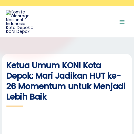
Skip
A
to
r
content
s
i
p
Ketua Umum KONI Kota
Depok: Mari Jadikan HUT ke-
26 Momentum untuk Menjadi
Lebih Baik