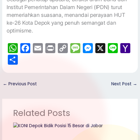
Institut Pemerintahan Dalam Negeri (IPDN) turut
memeriahkan suasana, menandai perayaan HUT
ke-26 Kota Depok yang penuh semangat dan
optimisme.
W
F
E
Pr
C
M
M
X
Li
Y
h
a
m
in
o
e
e
n
a
S
a
c
ai
t
p
s
s
e
h
h
ts
e
l
y
s
s
o
ar
A
b
Li
a
e
o
←
Previous Post
Next Post
→
e
p
o
n
g
n
M
p
o
k
e
g
ai
Related Posts
k
er
l