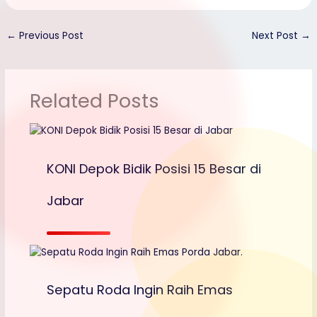
n
g
e
n
a
S
k
e
n
e
h
h
←
Previous Post
Next Post
→
g
o
a
e
o
r
Related Posts
r
M
e
a
i
l
KONI Depok Bidik Posisi 15 Besar di
Jabar
Sepatu Roda Ingin Raih Emas