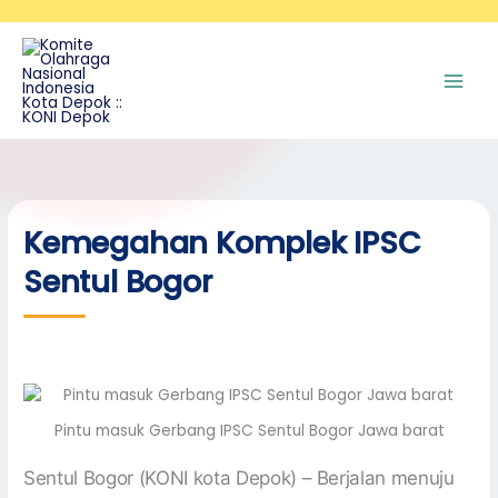
Skip
A
to
r
content
s
i
p
Kemegahan Komplek IPSC
Sentul Bogor
Pintu masuk Gerbang IPSC Sentul Bogor Jawa barat
Sentul Bogor (KONI kota Depok) – Berjalan menuju