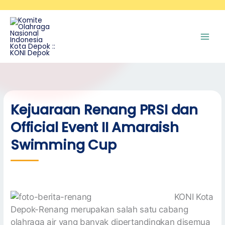
Skip
A
to
r
content
s
i
p
Kejuaraan Renang PRSI dan
Official Event II Amaraish
Swimming Cup
KONI Kota
Depok-Renang merupakan salah satu cabang
olahraga air yang banyak dipertandingkan disemua