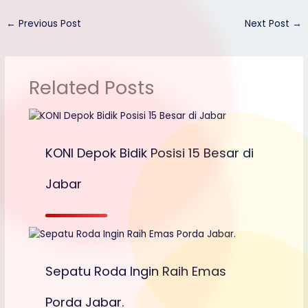
k
e
n
e
h
h
←
Previous Post
Next Post
→
g
o
a
e
o
r
Related Posts
r
M
e
a
i
l
KONI Depok Bidik Posisi 15 Besar di
Jabar
Sepatu Roda Ingin Raih Emas
Porda Jabar.