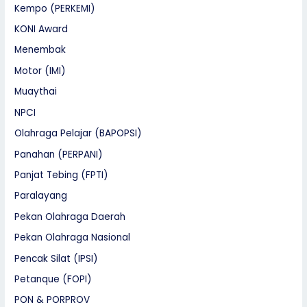
Kempo (PERKEMI)
KONI Award
Menembak
Motor (IMI)
Muaythai
NPCI
Olahraga Pelajar (BAPOPSI)
Panahan (PERPANI)
Panjat Tebing (FPTI)
Paralayang
Pekan Olahraga Daerah
Pekan Olahraga Nasional
Pencak Silat (IPSI)
Petanque (FOPI)
PON & PORPROV