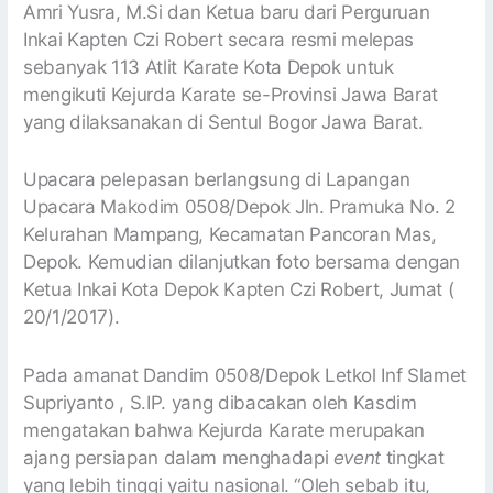
Amri Yusra, M.Si dan Ketua baru dari Perguruan
Inkai Kapten Czi Robert secara resmi melepas
sebanyak 113 Atlit Karate Kota Depok untuk
mengikuti Kejurda Karate se-Provinsi Jawa Barat
yang dilaksanakan di Sentul Bogor Jawa Barat.
Upacara pelepasan berlangsung di Lapangan
Upacara Makodim 0508/Depok Jln. Pramuka No. 2
Kelurahan Mampang, Kecamatan Pancoran Mas,
Depok. Kemudian dilanjutkan foto bersama dengan
Ketua Inkai Kota Depok Kapten Czi Robert, Jumat (
20/1/2017).
Pada amanat Dandim 0508/Depok Letkol Inf Slamet
Supriyanto , S.IP. yang dibacakan oleh Kasdim
mengatakan bahwa Kejurda Karate merupakan
ajang persiapan dalam menghadapi
event
tingkat
yang lebih tinggi yaitu nasional. “Oleh sebab itu,