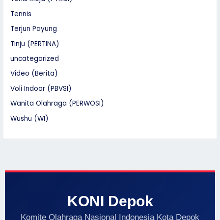
Tennis
Terjun Payung
Tinju (PERTINA)
uncategorized
Video (Berita)
Voli Indoor (PBVSI)
Wanita Olahraga (PERWOSI)
Wushu (WI)
KONI Depok
Komite Olahraga Nasional Indonesia Kota Depok