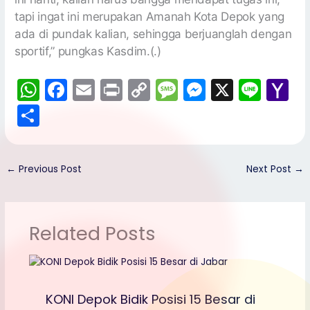
tapi ingat ini merupakan Amanah Kota Depok yang
ada di pundak kalian, sehingga berjuanglah dengan
sportif,” pungkas Kasdim.(.)
W
F
E
Pr
C
M
M
X
Li
Y
h
a
m
in
o
e
e
n
a
S
a
c
ai
t
p
s
s
e
h
h
ts
e
l
y
s
s
o
ar
A
b
Li
a
e
o
←
Previous Post
Next Post
→
e
p
o
n
g
n
M
p
o
k
e
g
ai
Related Posts
k
er
l
KONI Depok Bidik Posisi 15 Besar di