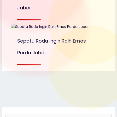
Jabar
Sepatu Roda Ingin Raih Emas
Porda Jabar.