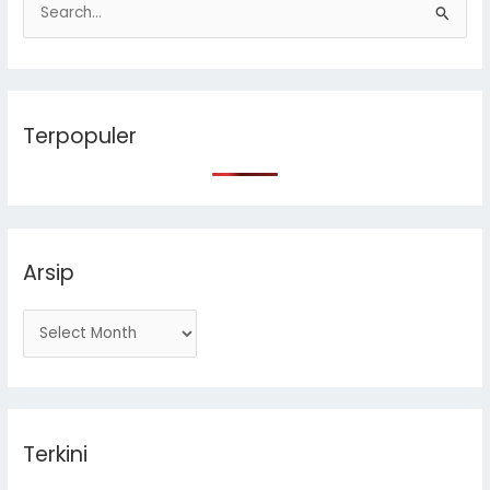
S
e
a
r
Terpopuler
c
h
f
o
r
Arsip
:
Terkini