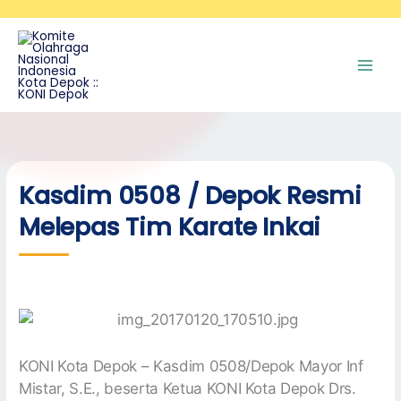
Skip
A
to
r
content
s
i
p
Kasdim 0508 / Depok Resmi
Melepas Tim Karate Inkai
KONI Kota Depok – Kasdim 0508/Depok Mayor Inf
Mistar, S.E., beserta Ketua KONI Kota Depok Drs.