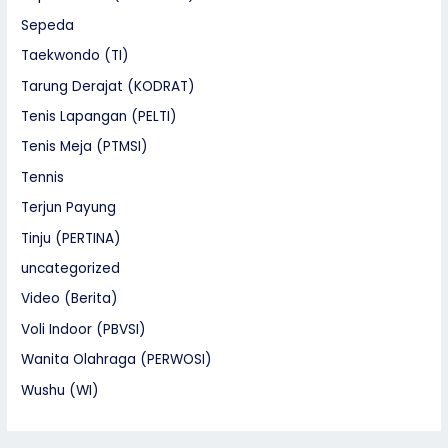
Sepeda
Taekwondo (TI)
Tarung Derajat (KODRAT)
Tenis Lapangan (PELTI)
Tenis Meja (PTMSI)
Tennis
Terjun Payung
Tinju (PERTINA)
uncategorized
Video (Berita)
Voli Indoor (PBVSI)
Wanita Olahraga (PERWOSI)
Wushu (WI)