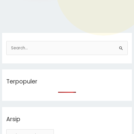
S
e
a
r
Terpopuler
c
h
f
o
r
Arsip
: