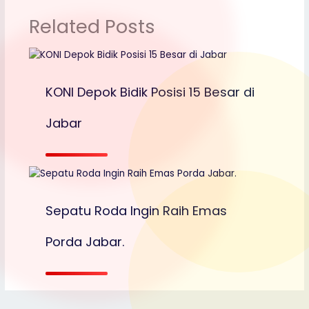
p
o
k
e
g
ai
Related Posts
k
er
l
KONI Depok Bidik Posisi 15 Besar di
Jabar
Sepatu Roda Ingin Raih Emas
Porda Jabar.