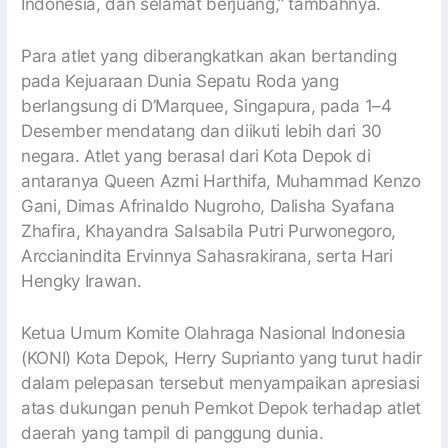
Indonesia, dan selamat berjuang,” tambahnya.
Para atlet yang diberangkatkan akan bertanding
pada Kejuaraan Dunia Sepatu Roda yang
berlangsung di D’Marquee, Singapura, pada 1–4
Desember mendatang dan diikuti lebih dari 30
negara. Atlet yang berasal dari Kota Depok di
antaranya Queen Azmi Harthifa, Muhammad Kenzo
Gani, Dimas Afrinaldo Nugroho, Dalisha Syafana
Zhafira, Khayandra Salsabila Putri Purwonegoro,
Arccianindita Ervinnya Sahasrakirana, serta Hari
Hengky Irawan.
Ketua Umum Komite Olahraga Nasional Indonesia
(KONI) Kota Depok, Herry Suprianto yang turut hadir
dalam pelepasan tersebut menyampaikan apresiasi
atas dukungan penuh Pemkot Depok terhadap atlet
daerah yang tampil di panggung dunia.