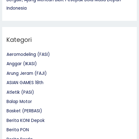
Indonesia
Kategori
Aeromodeling (FASI)
Anggar (IKASI)
Arung Jeram (FAJI)
ASIAN GAMES 18th
Atletik (PASI)
Balap Motor
Basket (PERBASI)
Berita KONI Depok
Berita PON