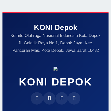
KONI Depok
Komite Olahraga Nasional Indonesia Kota Depok
Jl. Gelatik Raya No.1, Depok Jaya, Kec.
Pancoran Mas, Kota Depok, Jawa Barat 16432
KONI DEPOK