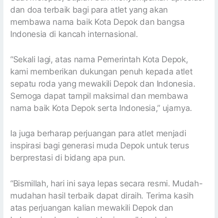
dan doa terbaik bagi para atlet yang akan
membawa nama baik Kota Depok dan bangsa
Indonesia di kancah internasional.
“Sekali lagi, atas nama Pemerintah Kota Depok,
kami memberikan dukungan penuh kepada atlet
sepatu roda yang mewakili Depok dan Indonesia.
Semoga dapat tampil maksimal dan membawa
nama baik Kota Depok serta Indonesia,” ujarnya.
Ia juga berharap perjuangan para atlet menjadi
inspirasi bagi generasi muda Depok untuk terus
berprestasi di bidang apa pun.
“Bismillah, hari ini saya lepas secara resmi. Mudah-
mudahan hasil terbaik dapat diraih. Terima kasih
atas perjuangan kalian mewakili Depok dan