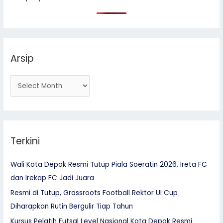
h
f
o
r
Arsip
:
Terkini
Wali Kota Depok Resmi Tutup Piala Soeratin 2026, Ireta FC
dan Irekap FC Jadi Juara
Resmi di Tutup, Grassroots Football Rektor UI Cup
Diharapkan Rutin Bergulir Tiap Tahun
Kursus Pelatih Futsal Level Nasional Kota Depok Resmi