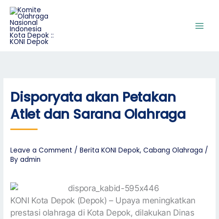
Skip
A
to
r
content
s
i
p
Disporyata akan Petakan
Atlet dan Sarana Olahraga
Leave a Comment
/
Berita KONI Depok
,
Cabang Olahraga
/
By
admin
KONI Kota Depok (Depok) – Upaya meningkatkan
prestasi olahraga di Kota Depok, dilakukan Dinas