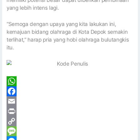
yang lebih intens lagi.
“Semoga dengan upaya yang kita lakukan ini,
kemajuan bidang olahraga di Kota Depok semakin
terlihat,” harap pria yang hobi olahraga bulutangkis
itu.
W
h
F
a
a
E
t
c
m
P
s
e
a
r
C