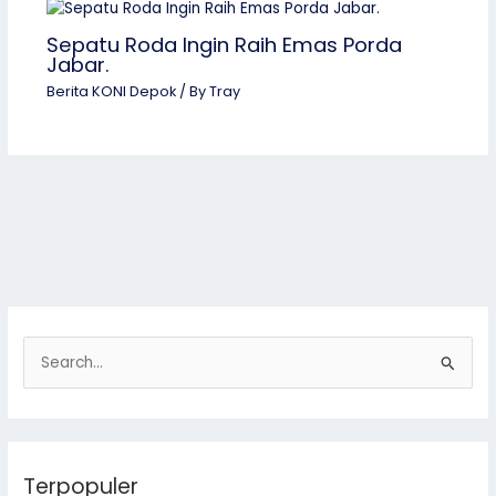
Sepatu Roda Ingin Raih Emas Porda
Jabar.
Berita KONI Depok
/ By
Tray
S
e
a
r
Terpopuler
c