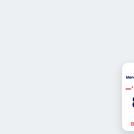
Men
J
11