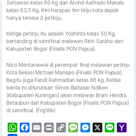
Setiawan kelas 60 kg dan Alvind Aelfrado Manalu
kelas 63,5 Kg. Kini harapan tim tinju kota depok
hanya tersisa 3 petinju,
Ketiga petinju itu adalah Yoshinta kelas 50 Kg,
bertanding di semifinal melawan Ririn Saraha dari
Kabupaten Bogor (Finalis PON Papua).
Nico Mentanawai di perempat final melawan petinju
Kota Bekasi Michael Manopo (Finalis PON Papua).
Begitu juga Fandi Rahmadian kelas 86 kg. Ketika
berita ini diturunkan Simon Baltasar Ndiken
(Kabupaten Kuningan) akan melawan Bram Hendra
Betaubun dari Kabupaten Bogor (Finalis PON Papua)
di semifinal. (Frq/Ws)
W
F
E
Pr
C
M
M
X
Li
Y