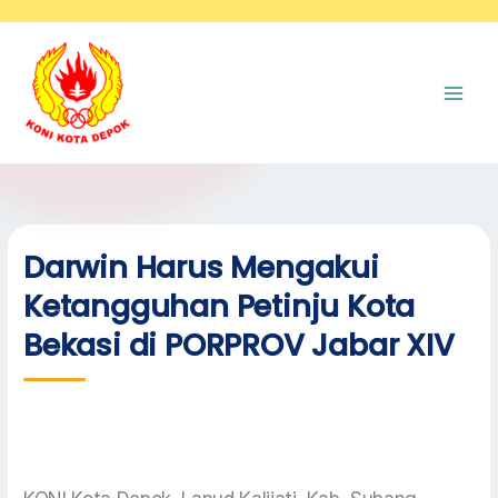
Skip
A
to
r
content
s
i
p
Darwin Harus Mengakui
Ketangguhan Petinju Kota
Bekasi di PORPROV Jabar XIV