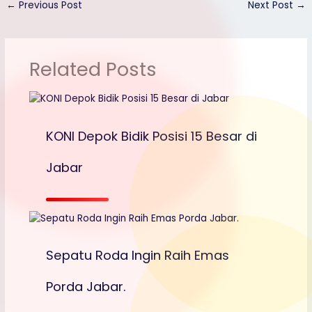
←
Previous Post
Next Post
→
g
o
a
e
o
r
Related Posts
r
M
e
a
i
l
KONI Depok Bidik Posisi 15 Besar di
Jabar
Sepatu Roda Ingin Raih Emas
Porda Jabar.