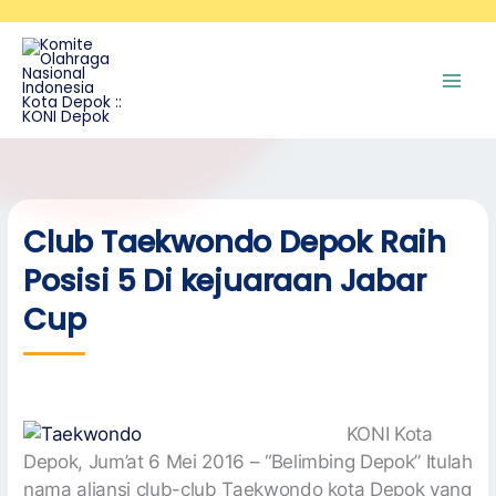
Skip
A
to
r
content
s
i
p
Club Taekwondo Depok Raih
Posisi 5 Di kejuaraan Jabar
Cup
KONI Kota
Depok, Jum’at 6 Mei 2016 – “Belimbing Depok” Itulah
nama aliansi club-club Taekwondo kota Depok yang