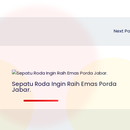
e
h
ar
o
e
o
M
Next P
ai
l
Sepatu Roda Ingin Raih Emas Porda
Jabar.