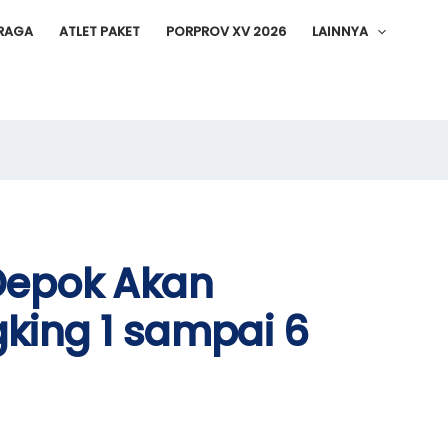
RAGA
ATLET PAKET
PORPROV XV 2026
LAINNYA
Depok Akan
king 1 sampai 6