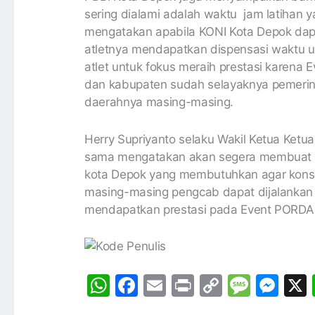
sering dialami adalah waktu jam latihan 
mengatakan apabila KONI Kota Depok dap
atletnya mendapatkan dispensasi waktu u
atlet untuk fokus meraih prestasi karena
dan kabupaten sudah selayaknya pemerin
daerahnya masing-masing.
Herry Supriyanto selaku Wakil Ketua Ket
sama mengatakan akan segera membuat su
kota Depok yang membutuhkan agar konsen
masing-masing pengcab dapat dijalanka
mendapatkan prestasi pada Event PORDA
W
F
E
Pr
C
M
M
h
a
m
in
o
e
e