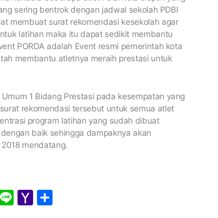
yang sering bentrok dengan jadwal sekolah PDBI
at membuat surat rekomendasi kesekolah agar
ntuk latihan maka itu dapat sedikit membantu
 Event PORDA adalah Event resmi pemerintah kota
tah membantu atletnya meraih prestasi untuk
ua Umum 1 Bidang Prestasi pada kesempatan yang
rat rekomendasi tersebut untuk semua atlet
trasi program latihan yang sudah dibuat
n dengan baik sehingga dampaknya akan
 2018 mendatang.
X
Li
Y
S
n
a
h