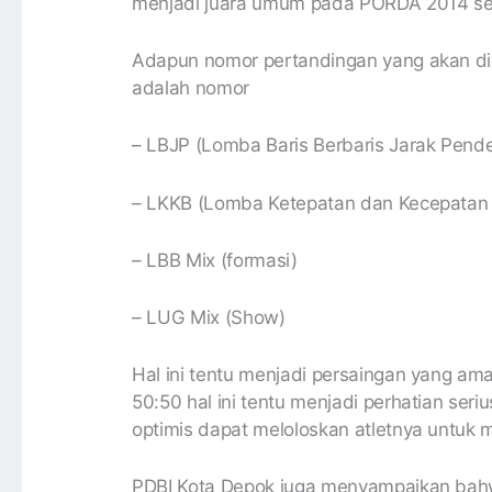
menjadi juara umum pada PORDA 2014 s
Adapun nomor pertandingan yang akan d
adalah nomor
– LBJP (Lomba Baris Berbaris Jarak Pende
– LKKB (Lomba Ketepatan dan Kecepatan B
– LBB Mix (formasi)
– LUG Mix (Show)
Hal ini tentu menjadi persaingan yang am
50:50 hal ini tentu menjadi perhatian seri
optimis dapat meloloskan atletnya untuk 
PDBI Kota Depok juga menyampaikan bahw