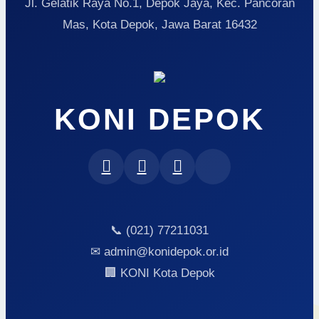
Jl. Gelatik Raya No.1, Depok Jaya, Kec. Pancoran
Mas, Kota Depok, Jawa Barat 16432
KONI DEPOK
📞 (021) 77211031
✉ admin@konidepok.or.id
🏢 KONI Kota Depok