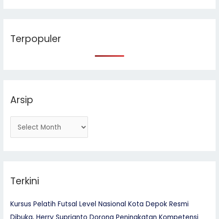
a
r
Terpopuler
c
h
f
o
r
Arsip
:
Terkini
Kursus Pelatih Futsal Level Nasional Kota Depok Resmi
Dibuka, Herry Suprianto Dorong Peningkatan Kompetensi