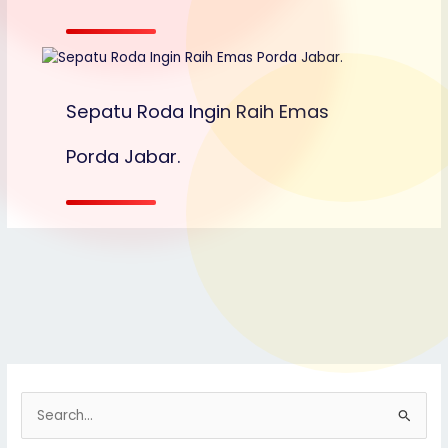
Sepatu Roda Ingin Raih Emas
Porda Jabar.
S
e