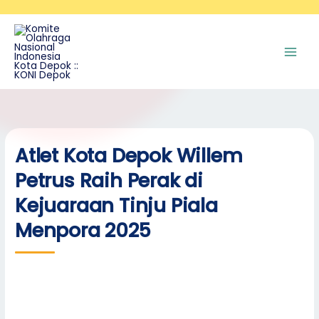
Skip
A
to
r
content
s
i
p
Atlet Kota Depok Willem
Petrus Raih Perak di
Kejuaraan Tinju Piala
Menpora 2025