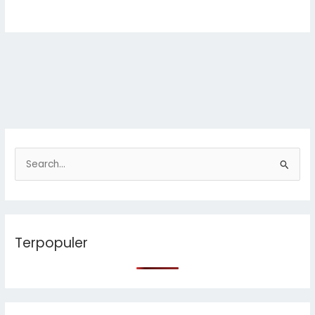
S
e
a
r
Terpopuler
c
h
f
o