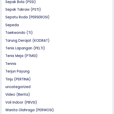
Sepak Bola (PSSI)
Sepak Takraw (PSTI)
Sepatu Roda (PERSEROSI)
Sepeda
Taekwondo (TI)
Tarung Derajat (KODRAT)
Tenis Lapangan (PELTI)
Tenis Meja (PTMSI)
Tennis
Terjun Payung
Tinju (PERTINA)
uncategorized
Video (Berita)
Voli Indoor (PBVSI)
Wanita Olahraga (PERWOSI)