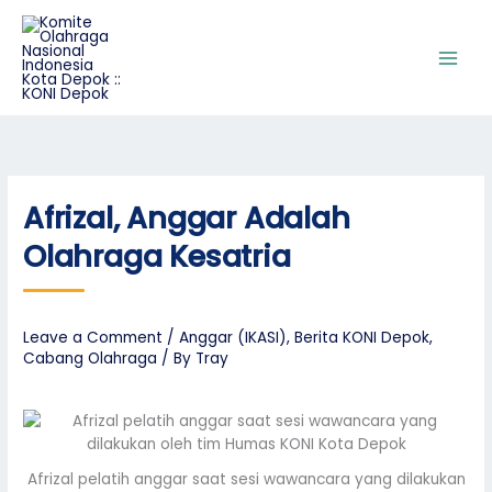
Skip
A
to
r
content
s
i
p
Afrizal, Anggar Adalah
Olahraga Kesatria
Leave a Comment
/
Anggar (IKASI)
,
Berita KONI Depok
,
Cabang Olahraga
/ By
Tray
Afrizal pelatih anggar saat sesi wawancara yang dilakukan