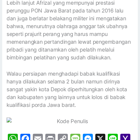
Lebih lanjut Afrizal yang mempunyai prestasi
perunggu PON Jawa Barat pada tahun 2016 lalu
dan juga berlatar belakang militer ini mengatakan
bahwa, menurutnya olahraga anggar tak ubahnya
seperti prajurit perang yang harus mampu
memenangkan pertandingan lewat pengembangan
pribadi yang ditanamkan oleh pelatih melalui
bimbingan pelatihan yang sudah dilakukan.
Walau persiapan menghadapi babak kualifikasi
hanya dilakukan selama 2 bulan namun dirinya
sangat yakin kota Depok diperhitungkan oleh kota
dan kabupaten yang lainnya untuk lolos di babak
kualifikasi porda Jawa barat.
W
F
E
Pr
C
M
M
X
Li
Y