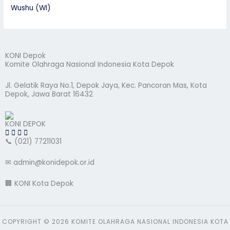
Wushu (WI)
KONI Depok
Komite Olahraga Nasional Indonesia Kota Depok
Jl. Gelatik Raya No.1, Depok Jaya, Kec. Pancoran Mas, Kota
Depok, Jawa Barat 16432
KONI DEPOK
📞 (021) 77211031
✉ admin@konidepok.or.id
🏢 KONI Kota Depok
COPYRIGHT © 2026 KOMITE OLAHRAGA NASIONAL INDONESIA KOTA