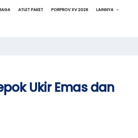
RAGA
ATLET PAKET
PORPROV XV 2026
LAINNYA
epok Ukir Emas dan