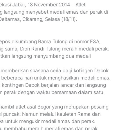
kasi Jabar, 18 November 2014 – Atlet
ng langsung menyabet medali emas dan perak di
eltamas, Cikarang, Selasa (18/11).
 Depok disumbang Rama Tulong di nomor F3A,
g sama, Dion Randi Tulong meraih medali perak.
jutkan langsung menyumbang dua medali
r memberikan suasana ceria bagi kotingen Depok
 beberapa hari untuk menghasilkan medali emas.
kontingen Depok berjalan lancar dan langsung
n perak dengan waktu bersamaan dalam satu
diambil atlet asal Bogor yang merupakan pesaing
si puncak. Namun melalui keuletan Rama dan
a untuk mengukir medali emas dan perak.
bahu membahu meraih medali emas dan perak