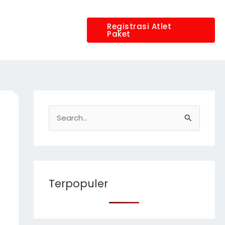
A
r
Registrasi Atlet
Paket
s
i
p
S
e
a
r
c
Terpopuler
h
f
o