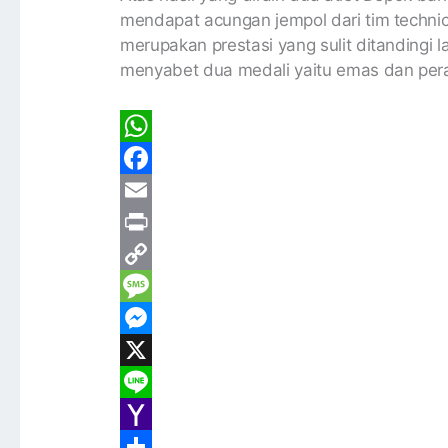
mendapat acungan jempol dari tim technica
merupakan prestasi yang sulit ditandingi
menyabet dua medali yaitu emas dan per
W
h
F
a
a
E
t
c
m
P
s
e
a
r
C
A
b
i
i
o
M
p
o
l
n
p
e
M
p
o
t
y
s
e
X
k
L
s
s
L
i
a
s
i
Y