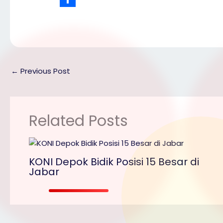
n
g
e
n
a
S
k
e
n
e
h
h
g
o
a
e
o
r
←
Previous Post
r
M
e
a
i
Related Posts
l
KONI Depok Bidik Posisi 15 Besar di
Jabar