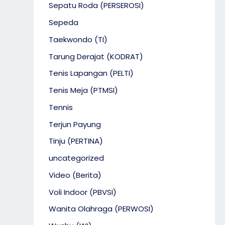
Sepatu Roda (PERSEROSI)
Sepeda
Taekwondo (TI)
Tarung Derajat (KODRAT)
Tenis Lapangan (PELTI)
Tenis Meja (PTMSI)
Tennis
Terjun Payung
Tinju (PERTINA)
uncategorized
Video (Berita)
Voli Indoor (PBVSI)
Wanita Olahraga (PERWOSI)