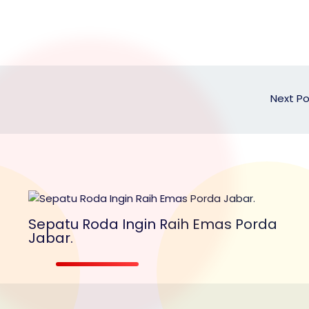
Next P
Sepatu Roda Ingin Raih Emas Porda
Jabar.