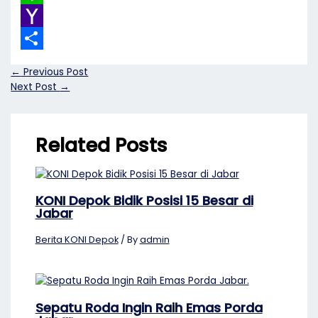
Line
Yahoo
Mail
Share
←
Previous Post
Next Post
→
Related Posts
KONI Depok Bidik Posisi 15 Besar di
Jabar
Berita KONI Depok
/ By
admin
Sepatu Roda Ingin Raih Emas Porda