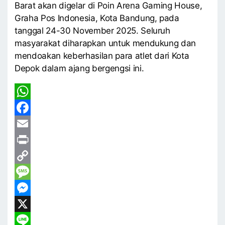
Barat akan digelar di Poin Arena Gaming House,
Graha Pos Indonesia, Kota Bandung, pada
tanggal 24-30 November 2025. Seluruh
masyarakat diharapkan untuk mendukung dan
mendoakan keberhasilan para atlet dari Kota
Depok dalam ajang bergengsi ini.
WhatsApp
Facebook
Email
Print
Copy
Link
Message
Messenger
X