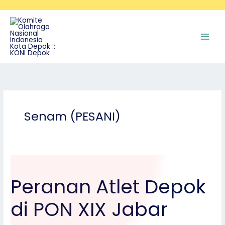
Skip
to
content
Senam (PESANI)
Peranan
Atlet
Peranan Atlet Depok
Depok
di
di PON XIX Jabar
PON
XIX
Jabar