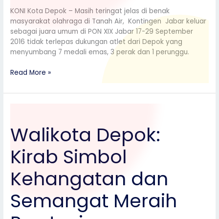
KONI Kota Depok – Masih teringat jelas di benak
masyarakat olahraga di Tanah Air, Kontingen Jabar keluar
sebagai juara umum di PON XIX Jabar 17-29 September
2016 tidak terlepas dukungan atlet dari Depok yang
menyumbang 7 medali emas, 3 perak dan 1 perunggu.
Read More »
Walikota
Depok:
Walikota Depok:
Kirab
Simbol
Kirab Simbol
Kehangatan
dan
Semangat
Kehangatan dan
Meraih
Prestasi
Semangat Meraih