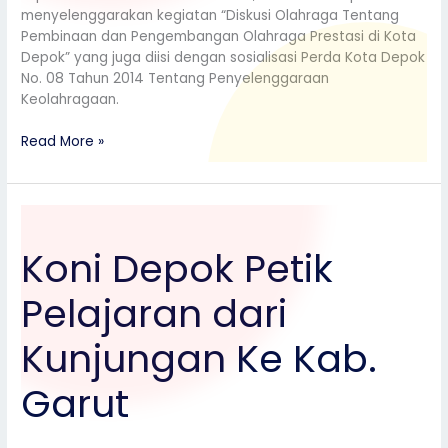
menyelenggarakan kegiatan “Diskusi Olahraga Tentang
Pembinaan dan Pengembangan Olahraga Prestasi di Kota
Depok” yang juga diisi dengan sosialisasi Perda Kota Depok
No. 08 Tahun 2014 Tentang Penyelenggaraan
Keolahragaan.
Read More »
Koni
Depok
Koni Depok Petik
Petik
Pelajaran
Pelajaran dari
dari
Kunjungan
Ke
Kunjungan Ke Kab.
Kab.
Garut
Garut