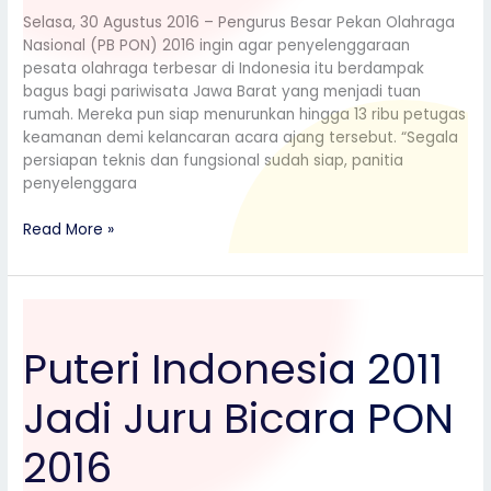
Selasa, 30 Agustus 2016 – Pengurus Besar Pekan Olahraga
Nasional (PB PON) 2016 ingin agar penyelenggaraan
pesata olahraga terbesar di Indonesia itu berdampak
bagus bagi pariwisata Jawa Barat yang menjadi tuan
rumah. Mereka pun siap menurunkan hingga 13 ribu petugas
keamanan demi kelancaran acara ajang tersebut. “Segala
persiapan teknis dan fungsional sudah siap, panitia
penyelenggara
Read More »
Puteri
Indonesia
Puteri Indonesia 2011
2011
Jadi
Jadi Juru Bicara PON
Juru
Bicara
PON
2016
2016