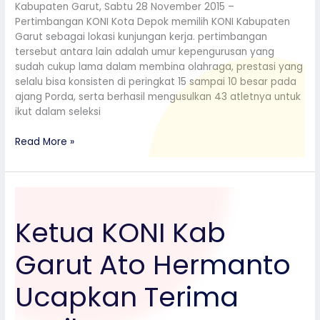
Kabupaten Garut, Sabtu 28 November 2015 –
Pertimbangan KONI Kota Depok memilih KONI Kabupaten
Garut sebagai lokasi kunjungan kerja. pertimbangan
tersebut antara lain adalah umur kepengurusan yang
sudah cukup lama dalam membina olahraga, prestasi yang
selalu bisa konsisten di peringkat 15 sampai 10 besar pada
ajang Porda, serta berhasil mengusulkan 43 atletnya untuk
ikut dalam seleksi
Read More »
Ketua
KONI
Ketua KONI Kab
Kab
Garut
Garut Ato Hermanto
Ato
Hermanto
Ucapkan
Ucapkan Terima
Terima
Kasih