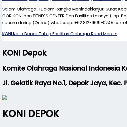
Salam Olahraga!!! Dalam Rangka Menindaklanjuti Surat 
GOR KONI dan FITNESS CENTER Dan Fasilitas Lainnya (Lap. B
secara daring (Online) whatsapp: +62 812-9661-0245 sekr
KONI Kota Depok Tutup Fasilitas Olahraga
Read More »
KONI Depok
Komite Olahraga Nasional Indonesia 
Jl. Gelatik Raya No.1, Depok Jaya, Kec
KONI DEPOK