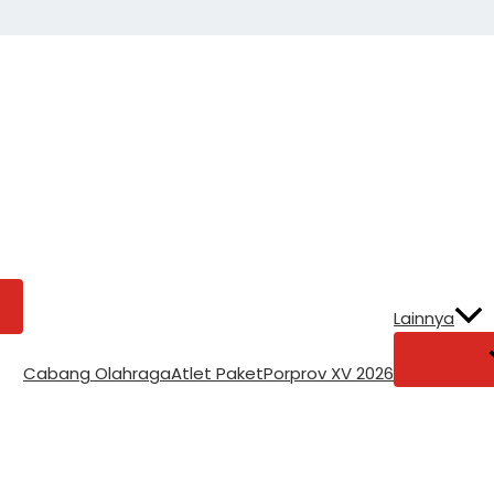
Lainnya
Cabang Olahraga
Atlet Paket
Porprov XV 2026