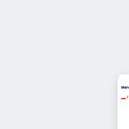
Men
J