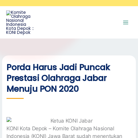
Skip
A
to
r
content
s
i
p
Porda Harus Jadi Puncak
Prestasi Olahraga Jabar
Menuju PON 2020
KONI Kota Depok – Komite Olahraga Nasional
Indonesia (KONI) Jawa Barat sudah menentukan