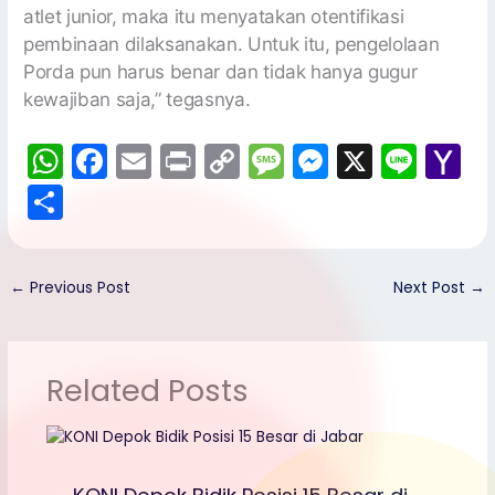
atlet junior, maka itu menyatakan otentifikasi
pembinaan dilaksanakan. Untuk itu, pengelolaan
Porda pun harus benar dan tidak hanya gugur
kewajiban saja,” tegasnya.
W
F
E
Pr
C
M
M
X
Li
Y
h
a
m
in
o
e
e
n
a
S
a
c
ai
t
p
s
s
e
h
h
ts
e
l
y
s
s
o
ar
A
b
Li
a
e
o
←
Previous Post
Next Post
→
e
p
o
n
g
n
M
p
o
k
e
g
ai
Related Posts
k
er
l